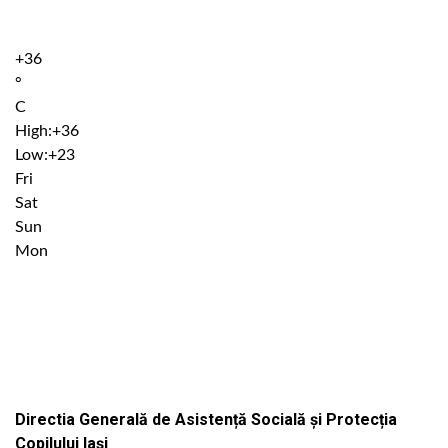
+
36
°
C
High:
+
36
Low:
+
23
Fri
Sat
Sun
Mon
Institutiile subordonate
Directia Generală de Asistență Socială și Protecția
Copilului Iași