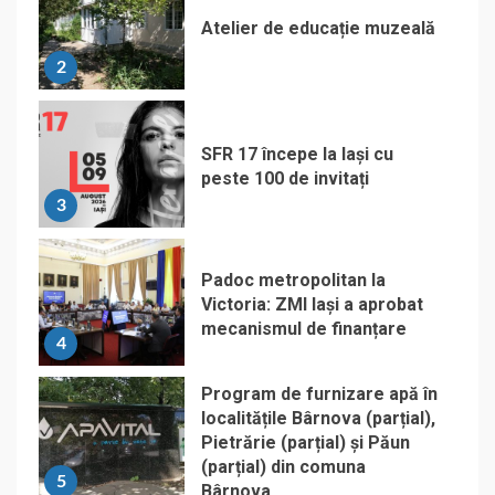
Atelier de educație muzeală
2
SFR 17 începe la Iași cu
peste 100 de invitați
3
Padoc metropolitan la
Victoria: ZMI Iași a aprobat
mecanismul de finanțare
4
Program de furnizare apă în
localitățile Bârnova (parțial),
Pietrărie (parțial) și Păun
(parțial) din comuna
5
Bârnova