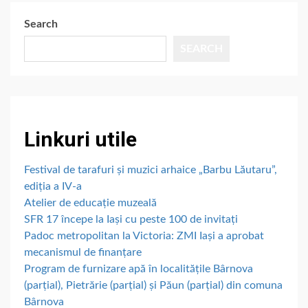
Search
SEARCH
Linkuri utile
Festival de tarafuri și muzici arhaice „Barbu Lăutaru”,
ediția a IV-a
Atelier de educație muzeală
SFR 17 începe la Iași cu peste 100 de invitați
Padoc metropolitan la Victoria: ZMI Iași a aprobat
mecanismul de finanțare
Program de furnizare apă în localitățile Bârnova
(parțial), Pietrărie (parțial) și Păun (parțial) din comuna
Bârnova