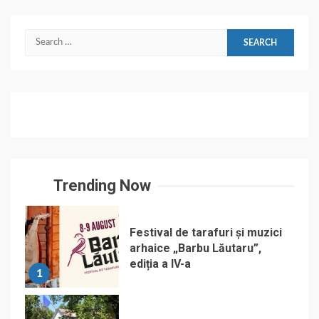
Search
for:
Trending Now
Festival de tarafuri și muzici
arhaice „Barbu Lăutaru”,
ediția a IV-a
1