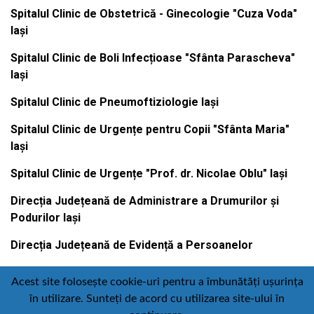
Spitalul Clinic de Obstetrică - Ginecologie "Cuza Voda"
Iași
Spitalul Clinic de Boli Infecțioase "Sfânta Parascheva"
Iași
Spitalul Clinic de Pneumoftiziologie Iași
Spitalul Clinic de Urgențe pentru Copii "Sfânta Maria"
Iași
Spitalul Clinic de Urgențe "Prof. dr. Nicolae Oblu" Iași
Direcția Județeană de Administrare a Drumurilor și
Podurilor Iași
Direcția Județeană de Evidență a Persoanelor
Acest site folosește cookie-uri pentru a îmbunătăți ușurința
în utilizare. Sunteți de acord cu utilizarea site-ului în
Contact
Politică de confidențialitate