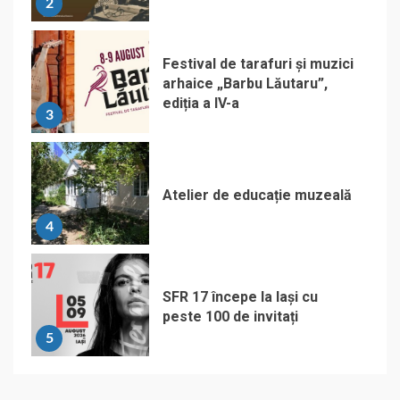
2
Festival de tarafuri și muzici
arhaice „Barbu Lăutaru”,
ediția a IV-a
3
Atelier de educație muzeală
4
SFR 17 începe la Iași cu
peste 100 de invitați
5