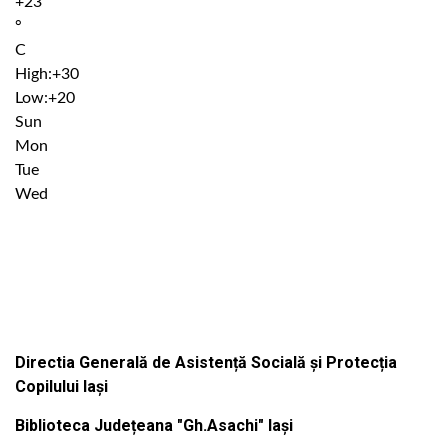
+
23
°
C
High:
+
30
Low:
+
20
Sun
Mon
Tue
Wed
Institutiile subordonate
Directia Generală de Asistență Socială și Protecția
Copilului Iași
Biblioteca Județeana "Gh.Asachi" Iași