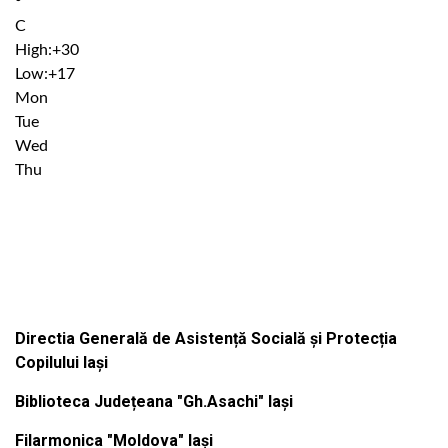
°
C
High:
+
30
Low:
+
17
Mon
Tue
Wed
Thu
Institutiile subordonate
Directia Generală de Asistență Socială și Protecția
Copilului Iași
Biblioteca Județeana "Gh.Asachi" Iași
Filarmonica "Moldova" Iași