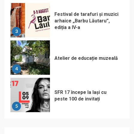
Festival de tarafuri și muzici
arhaice „Barbu Lăutaru”,
ediția a IV-a
3
Atelier de educație muzeală
4
SFR 17 începe la Iași cu
peste 100 de invitați
5