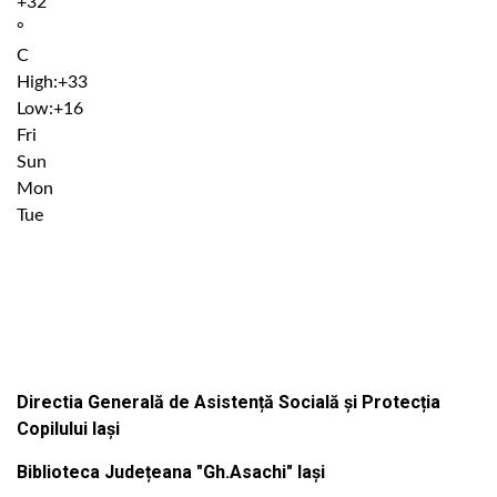
+
32
°
C
High:
+
33
Low:
+
16
Fri
Sun
Mon
Tue
Institutiile subordonate
Directia Generală de Asistență Socială și Protecția
Copilului Iași
Biblioteca Județeana "Gh.Asachi" Iași