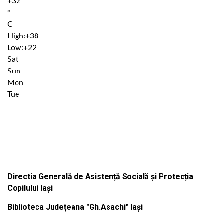
+
32
°
C
High:
+
38
Low:
+
22
Sat
Sun
Mon
Tue
Institutiile subordonate
Directia Generală de Asistență Socială și Protecția
Copilului Iași
Biblioteca Județeana "Gh.Asachi" Iași