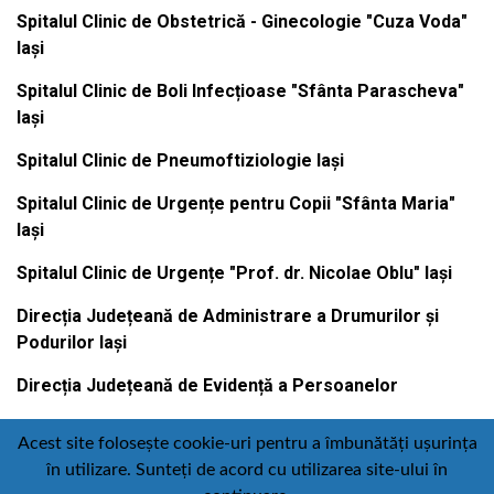
Spitalul Clinic de Obstetrică - Ginecologie "Cuza Voda"
Iași
Spitalul Clinic de Boli Infecțioase "Sfânta Parascheva"
Iași
Spitalul Clinic de Pneumoftiziologie Iași
Spitalul Clinic de Urgențe pentru Copii "Sfânta Maria"
Iași
Spitalul Clinic de Urgențe "Prof. dr. Nicolae Oblu" Iași
Direcția Județeană de Administrare a Drumurilor și
Podurilor Iași
Direcția Județeană de Evidență a Persoanelor
Acest site folosește cookie-uri pentru a îmbunătăți ușurința
în utilizare. Sunteți de acord cu utilizarea site-ului în
Contact
Politică de confidențialitate