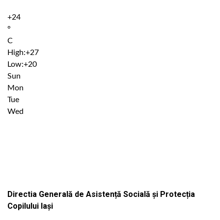
+
24
°
C
High:
+
27
Low:
+
20
Sun
Mon
Tue
Wed
Institutiile subordonate
Directia Generală de Asistență Socială și Protecția
Copilului Iași