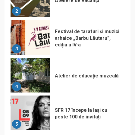
Ateliere de vacanță
2
Festival de tarafuri și muzici
arhaice „Barbu Lăutaru”,
ediția a IV-a
3
Atelier de educație muzeală
4
SFR 17 începe la Iași cu
peste 100 de invitați
5