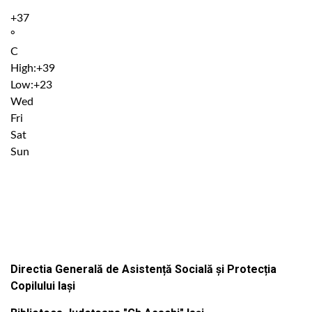
+
37
°
C
High:
+
39
Low:
+
23
Wed
Fri
Sat
Sun
Institutiile subordonate
Directia Generală de Asistență Socială și Protecția
Copilului Iași