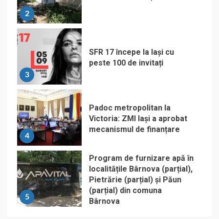
2
SFR 17 începe la Iași cu
peste 100 de invitați
3
Padoc metropolitan la
Victoria: ZMI Iași a aprobat
mecanismul de finanțare
4
Program de furnizare apă în
localitățile Bârnova (parțial),
Pietrărie (parțial) și Păun
(parțial) din comuna
5
Bârnova