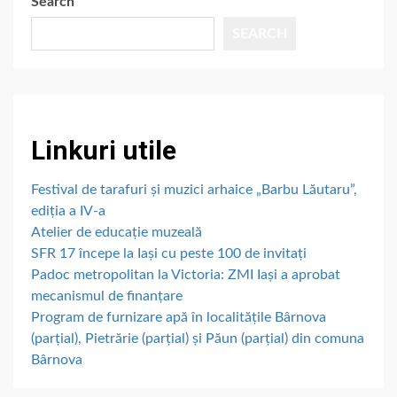
Search
SEARCH
Linkuri utile
Festival de tarafuri și muzici arhaice „Barbu Lăutaru”,
ediția a IV-a
Atelier de educație muzeală
SFR 17 începe la Iași cu peste 100 de invitați
Padoc metropolitan la Victoria: ZMI Iași a aprobat
mecanismul de finanțare
Program de furnizare apă în localitățile Bârnova
(parțial), Pietrărie (parțial) și Păun (parțial) din comuna
Bârnova