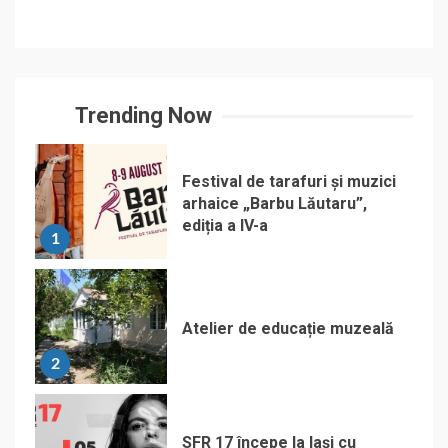
Trending Now
Festival de tarafuri și muzici
arhaice „Barbu Lăutaru”,
ediția a IV-a
1
Atelier de educație muzeală
2
SFR 17 începe la Iași cu