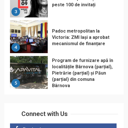
peste 100 de invitați
3
Padoc metropolitan la
Victoria: ZMI Iași a aprobat
mecanismul de finanțare
4
Program de furnizare apă în
localitățile Bârnova (parțial),
Pietrărie (parțial) și Păun
(parțial) din comuna
5
Bârnova
Connect with Us