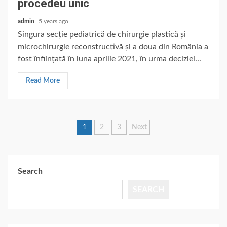
procedeu unic
admin
5 years ago
Singura secție pediatrică de chirurgie plastică și
microchirurgie reconstructivă și a doua din România a
fost înființată în luna aprilie 2021, în urma deciziei...
Read More
Posts
1
2
3
Next
pagination
Search
SEARCH