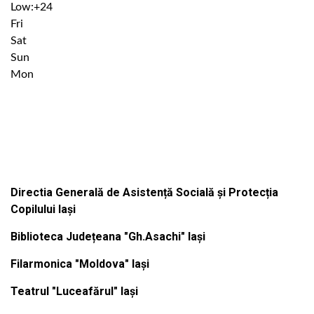
Low:
+
24
Fri
Sat
Sun
Mon
Institutiile subordonate
Directia Generală de Asistență Socială și Protecția
Copilului Iași
Biblioteca Județeana "Gh.Asachi" Iași
Filarmonica "Moldova" Iași
Teatrul "Luceafărul" Iași