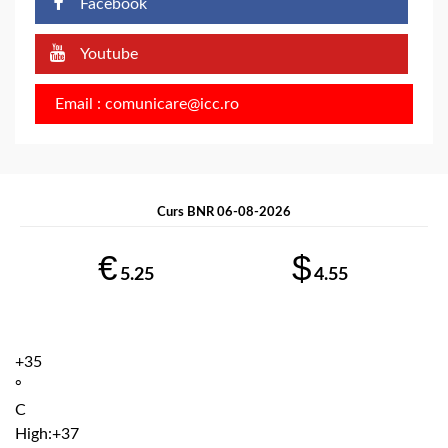
Facebook
Youtube
Email : comunicare@icc.ro
Curs BNR 06-08-2026
€
$
5.25
4.55
+
35
°
C
High:
+
37