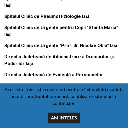
Iași
Spitalul Clinic de Pneumoftiziologie Iași
Spitalul Clinic de Urgențe pentru Copii "Sfânta Maria"
Iași
Spitalul Clinic de Urgențe "Prof. dr. Nicolae Oblu" Iași
Direcția Județeană de Administrare a Drumurilor și
Podurilor Iași
Direcția Județeană de Evidență a Persoanelor
Acest site folosește cookie-uri pentru a îmbunătăți ușurința
în utilizare. Sunteți de acord cu utilizarea site-ului în
Contact
Politică de confidențialitate
continuare.
Email
Facebook
Youtube
:
AM INTELES
comunicare@icc.ro
© Toate drepturile rezervate Consiliul judetean iasi