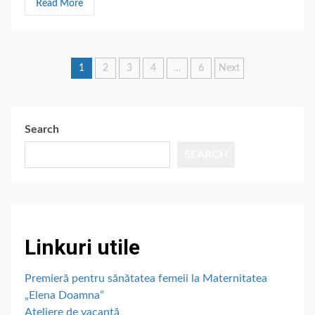
Read More
Posts
1
2
3
4
…
6
Next
pagination
Search
SEARCH
Linkuri utile
Premieră pentru sănătatea femeii la Maternitatea
„Elena Doamna”
Ateliere de vacanță