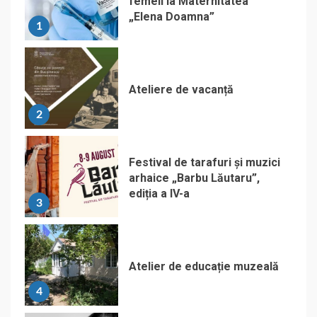
femeii la Maternitatea
„Elena Doamna”
1
Ateliere de vacanță
2
Festival de tarafuri și muzici
arhaice „Barbu Lăutaru”,
ediția a IV-a
3
Atelier de educație muzeală
4