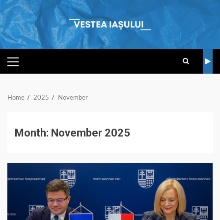
Skip
to
content
PRIMARY
MENU
Home
2025
November
Month:
November 2025