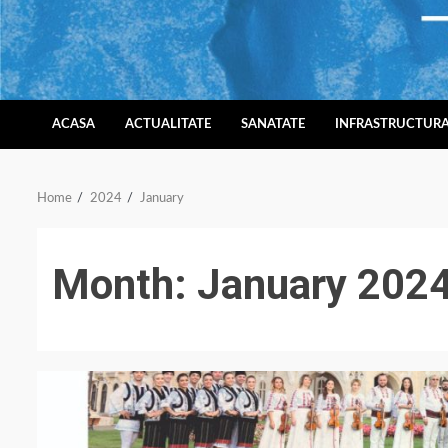
Skip
to
content
ACASA
ACTUALITATE
SANATATE
INFRASTRUCTUR
Home
2024
January
Month:
January 202