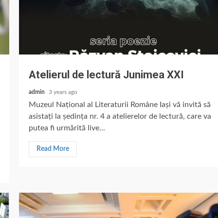
Atelierul de lectură Junimea XXI
admin
3 years ago
Muzeul Național al Literaturii Române Iași vă invită să
asistați la ședința nr. 4 a atelierelor de lectură, care va
putea fi urmărită live...
Read More