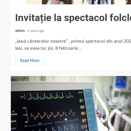
Invitație la spectacol folcl
admin
3 years ago
„Iașul cântecelor noastre” , primul spectacol din anul 20
Iasi, va avea loc joi, 8 februarie...
Read More