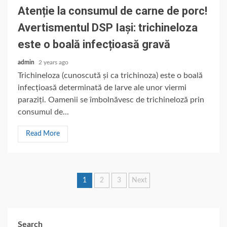
Atenție la consumul de carne de porc!
Avertismentul DSP Iași: trichineloza
este o boală infecțioasă gravă
admin
2 years ago
Trichineloza (cunoscută și ca trichinoza) este o boală
infecțioasă determinată de larve ale unor viermi
paraziți. Oamenii se îmbolnăvesc de trichineloză prin
consumul de...
Read More
Posts
1
2
3
Next
pagination
Search