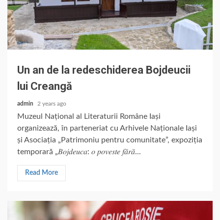
Un an de la redeschiderea Bojdeucii
lui Creangă
admin
2 years ago
Muzeul Național al Literaturii Române Iași
organizează, în parteneriat cu Arhivele Naționale Iași
și Asociația „Patrimoniu pentru comunitate”, expoziția
temporară „𝐵𝑜𝑗𝑑𝑒𝑢𝑐𝑎: 𝑜 𝑝𝑜𝑣𝑒𝑠𝑡𝑒 𝑓𝑎̆𝑟𝑎̆...
Read More