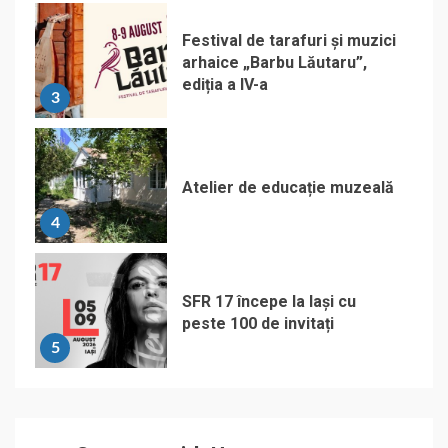
Festival de tarafuri și muzici
arhaice „Barbu Lăutaru”,
ediția a IV-a
3
Atelier de educație muzeală
4
SFR 17 începe la Iași cu
peste 100 de invitați
5