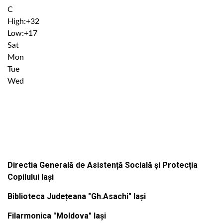
C
High:
+
32
Low:
+
17
Sat
Mon
Tue
Wed
Institutiile subordonate
Directia Generală de Asistență Socială și Protecția
Copilului Iași
Biblioteca Județeana "Gh.Asachi" Iași
Filarmonica "Moldova" Iași