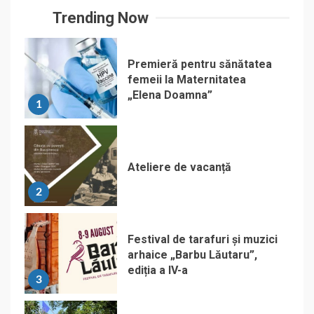
Trending Now
Premieră pentru sănătatea
femeii la Maternitatea
„Elena Doamna”
1
Ateliere de vacanță
2
Festival de tarafuri și muzici
arhaice „Barbu Lăutaru”,
ediția a IV-a
3