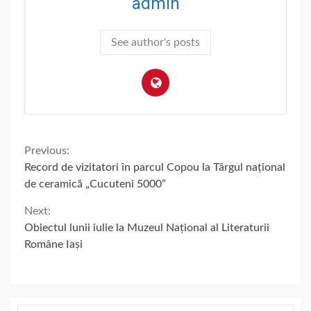
admin
See author's posts
Continue
Previous:
Record de vizitatori în parcul Copou la Târgul național
Reading
de ceramică „Cucuteni 5000”
Next:
Obiectul lunii iulie la Muzeul Național al Literaturii
Române Iași