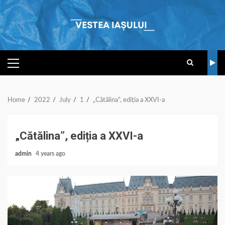
Skip
to
content
PRIMARY
MENU
Home
2022
July
1
„Cătălina”, ediția a XXVI-a
„Cătălina”, ediția a XXVI-a
admin
4 years ago