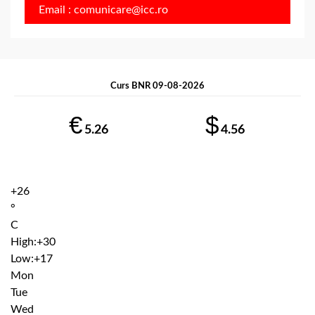
Email : comunicare@icc.ro
Curs BNR 09-08-2026
€
$
5.26
4.56
+
26
°
C
High:
+
30
Low:
+
17
Mon
Tue
Wed