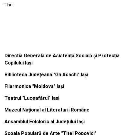
Thu
Institutiile subordonate
Directia Generală de Asistență Socială și Protecția
Copilului Iași
Biblioteca Județeana "Gh.Asachi" Iași
Filarmonica "Moldova" Iași
Teatrul "Luceafărul" Iași
Muzeul Național al Literaturii Române
Ansamblul Folcloric al Județului Iași
Scoala Populară de Arte "Titel Popovici"