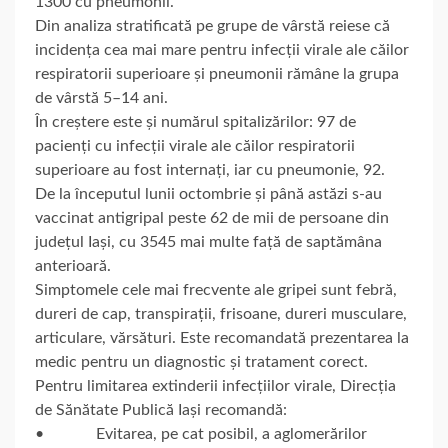
1300 cu pneumonii.
Din analiza stratificată pe grupe de vârstă reiese că
incidența cea mai mare pentru infecții virale ale căilor
respiratorii superioare și pneumonii rămâne la grupa
de vârstă 5–14 ani.
În creștere este și numărul spitalizărilor: 97 de
pacienți cu infecții virale ale căilor respiratorii
superioare au fost internați, iar cu pneumonie, 92.
De la începutul lunii octombrie și până astăzi s-au
vaccinat antigripal peste 62 de mii de persoane din
județul Iași, cu 3545 mai multe față de saptămâna
anterioară.
Simptomele cele mai frecvente ale gripei sunt febră,
dureri de cap, transpirații, frisoane, dureri musculare,
articulare, vărsături. Este recomandată prezentarea la
medic pentru un diagnostic și tratament corect.
Pentru limitarea extinderii infecțiilor virale, Direcția
de Sănătate Publică Iași recomandă:
• Evitarea, pe cat posibil, a aglomerărilor