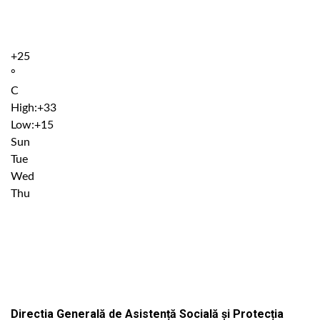
+
25
°
C
High:
+
33
Low:
+
15
Sun
Tue
Wed
Thu
Institutiile subordonate
Directia Generală de Asistență Socială și Protecția