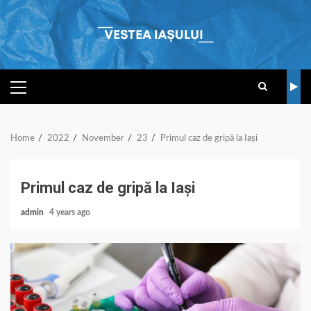
Skip
to
content
PRIMARY
MENU
Home
2022
November
23
Primul caz de gripă la Iași
Primul caz de gripă la Iași
admin
4 years ago