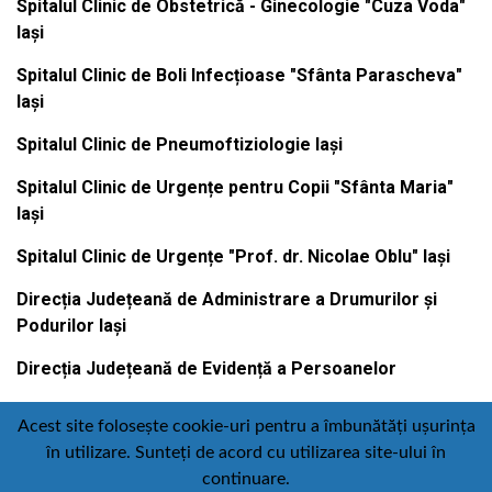
Spitalul Clinic de Obstetrică - Ginecologie "Cuza Voda"
Iași
Spitalul Clinic de Boli Infecțioase "Sfânta Parascheva"
Iași
Spitalul Clinic de Pneumoftiziologie Iași
Spitalul Clinic de Urgențe pentru Copii "Sfânta Maria"
Iași
Spitalul Clinic de Urgențe "Prof. dr. Nicolae Oblu" Iași
Direcția Județeană de Administrare a Drumurilor și
Podurilor Iași
Direcția Județeană de Evidență a Persoanelor
Acest site folosește cookie-uri pentru a îmbunătăți ușurința
în utilizare. Sunteți de acord cu utilizarea site-ului în
Contact
Politică de confidențialitate
continuare.