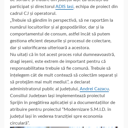
participat și directorul
ADIS Iasi
, echipa de proiect din
cadrul CJ și operatorul.
„Trebuie
să gândim în perspectivă, să ne raportăm la
numărul locuitorilor și al gospodăriilor, dar și la
comportamentul de consum, astfel încât să putem
gestiona eficient deșeurile și procesul de colectare,
dar și valorificarea ulterioară a acestora.
Nu uitați că în tot acest proces rolul dumneavoastră,
dragi ieșeni, este extrem de important pentru că
responsabilitatea trebuie să fie comună. Trebuie să
înțelegem cât de mult contează să colectăm separat și
să protejăm mai mult mediul.”, a declarat
administratorul public al județului,
Andrei Cazacu
.
Consiliul Județean Iași implementează proiectul
Sprijin în pregătirea aplicației și a documentațiilor de
atribuire pentru proiectul “Modernizare S.M.I.D. în
județul Iași în vederea tranziției spre economia
circulară”.