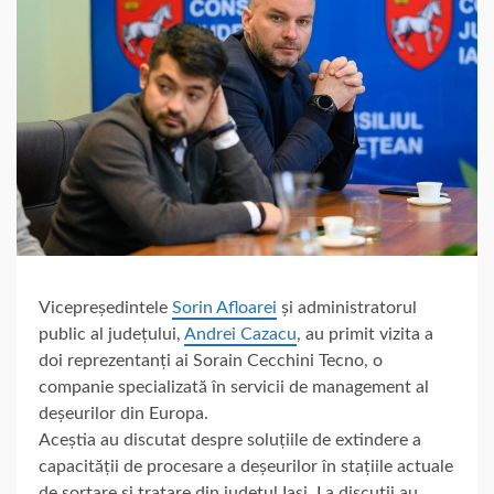
Vicepreședintele
Sorin Afloarei
și administratorul
public al județului,
Andrei Cazacu
, au primit vizita a
doi reprezentanți ai Sorain Cecchini Tecno, o
companie specializată în servicii de management al
deșeurilor din Europa.
Aceștia au discutat despre soluțiile de extindere a
capacității de procesare a deșeurilor în stațiile actuale
de sortare și tratare din județul Iași. La discuții au