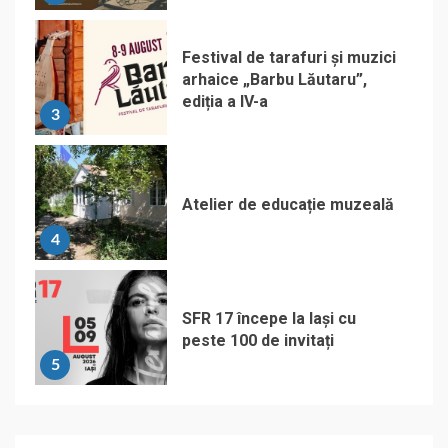
Festival de tarafuri și muzici
arhaice „Barbu Lăutaru”,
ediția a IV-a
3
Atelier de educație muzeală
4
SFR 17 începe la Iași cu
peste 100 de invitați
5