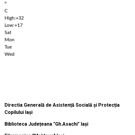
°
C
High:
+
32
Low:
+
17
Sat
Mon
Tue
Wed
Institutiile subordonate
Directia Generală de Asistență Socială și Protecția
Copilului Iași
Biblioteca Județeana "Gh.Asachi" Iași