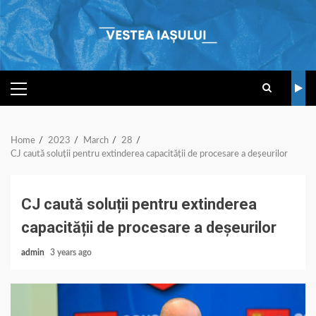
Skip
to
content
PRIMARY
MENU
Home
2023
March
28
CJ caută soluții pentru extinderea capacității de procesare a deșeurilor
CJ caută soluții pentru extinderea
capacității de procesare a deșeurilor
admin
3 years ago