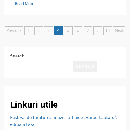
Read More
Posts
Previous
1
2
3
4
5
6
7
…
14
Next
pagination
Search
SEARCH
Linkuri utile
Festival de tarafuri și muzici arhaice „Barbu Lăutaru”,
ediția a IV-a