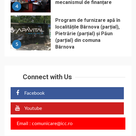
mecanismul de finanțare
4
Program de furnizare apă în
localitățile Bârnova (parțial),
Pietrărie (parțial) și Păun
(parțial) din comuna
5
Bârnova
Connect with Us
Facebook
Youtube
Email : comunicare@icc.ro