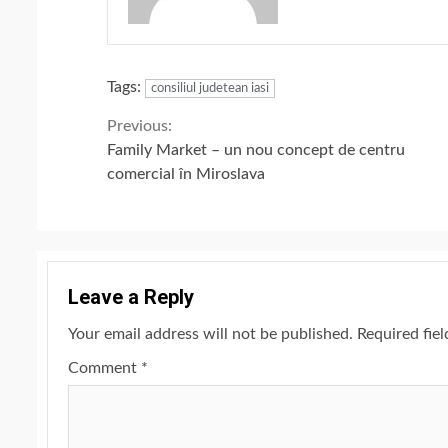
Tags:
consiliul judetean iasi
Continue
Previous:
Family Market – un nou concept de centru
Reading
comercial în Miroslava
Leave a Reply
Your email address will not be published.
Required fie
Comment
*