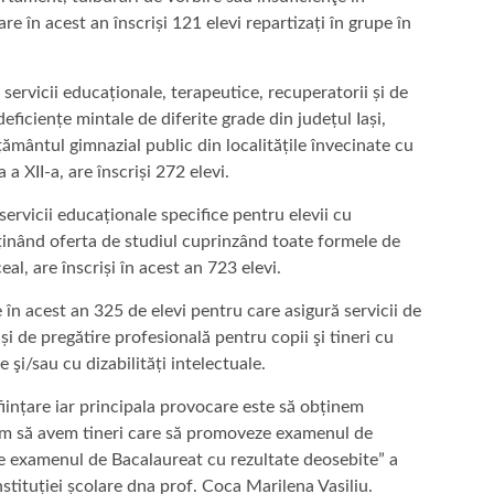
are în acest an înscriși 121 elevi repartizați în grupe în
 servicii educaționale, terapeutice, recuperatorii și de
eficiențe mintale de diferite grade din județul Iași,
mântul gimnazial public din localitățile învecinate cu
 a XII-a, are înscriși 272 elevi.
servicii educaționale specifice pentru elevii cu
deținând oferta de studiul cuprinzând toate formele de
ceal, are înscriși în acest an 723 elevi.
e în acest an 325 de elevi pentru care asigură servicii de
i de pregătire profesională pentru copii şi tineri cu
le şi/sau cu dizabilități intelectuale.
iințare iar principala provocare este să obținem
em să avem tineri care să promoveze examenul de
 examenul de Bacalaureat cu rezultate deosebite” a
nstituției școlare dna prof. Coca Marilena Vasiliu.