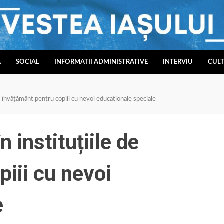
A
SOCIAL
INFORMATII ADMINISTRATIVE
INTERVIU
CUL
de învățământ pentru copiii cu nevoi educaționale speciale
n instituțiile de
iii cu nevoi
e