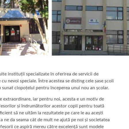
te instituții specializate în oferirea de servicii de
cu nevoi speciale. Între acestea se disting cele șase școli
 au sunat clopoțelul pentru începerea unui nou an școlar.
te extraordinare, iar pentru noi, acesta e un motiv de
esorilor și îndrumătorilor acestor copii pentru toată
icient să ne uităm la rezultatele pe care le au acești
u a ne da seama cât de mult ne ajută pe noi și societatea
ofesorii ce aspiră mereu către excelență sunt modele