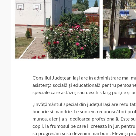
Consiliul Județean Iași are în administrare mai mul
asistență socială și educațională pentru persoane 
speciale care astăzi și-au deschis larg porțile și
„Învățământul special din județul Iași are rezulta
bucurie și mândrie. Le suntem recunoscători prof
munca, atenția și dedicarea profesională. Este suf
copii, la frumosul pe care îl creează în jur, pentr
să progresăm și să devenim mai buni. Elevii și pr