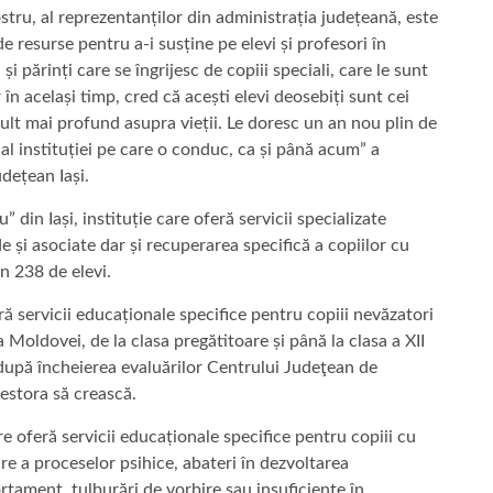
ostru, al reprezentanților din administrația județeană, este
e resurse pentru a-i susține pe elevi și profesori în
 și părinți care se îngrijesc de copiii speciali, care le sunt
 în același timp, cred că acești elevi deosebiți sunt cei
mult mai profund asupra vieții. Le doresc un an nou plin de
i al instituției pe care o conduc, ca și până acum” a
dețean Iași.
in Iași, instituție care oferă servicii specializate
e și asociate dar și recuperarea specifică a copiilor cu
an 238 de elevi.
ă servicii educaționale specifice pentru copiii nevăzatori
 Moldovei, de la clasa pregătitoare și până la clasa a XII
n după încheierea evaluărilor Centrului Judeţean de
stora să crească.
e oferă servicii educaționale specifice pentru copiii cu
are a proceselor psihice, abateri în dezvoltarea
rtament, tulburări de vorbire sau insuficienţe în