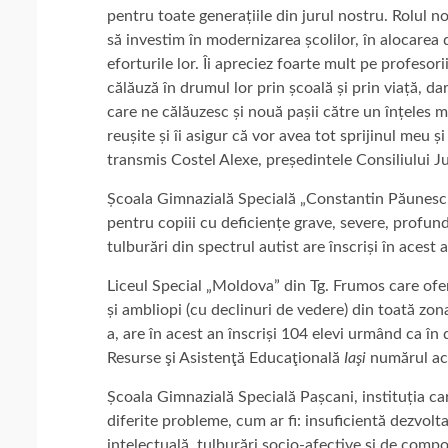
pentru toate generațiile din jurul nostru. Rolul n
să investim în modernizarea școlilor, în alocarea d
eforturile lor. Îi apreciez foarte mult pe profesorii
călăuză în drumul lor prin școală și prin viață, dar
care ne călăuzesc și nouă pașii către un înțeles 
reușite și îi asigur că vor avea tot sprijinul meu ș
transmis Costel Alexe, președintele Consiliului Ju
Școala Gimnazială Specială „Constantin Păunescu” d
pentru copiii cu deficiențe grave, severe, profund
tulburări din spectrul autist are înscriși în acest 
Liceul Special „Moldova” din Tg. Frumos care ofer
și ambliopi (cu declinuri de vedere) din toată zona
a, are în acest an înscriși 104 elevi urmând ca î
Resurse şi Asistenţă Educaţională
Iaşi
numărul ace
Școala Gimnazială Specială Pașcani, instituția car
diferite probleme, cum ar fi: insuficientă dezvolt
intelectuală, tulburări socio-afective şi de compo