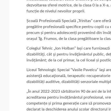
dezvoltarea sferei motrice, de la clasa 0 la a X-a, 
funcție de nivelul nevoilor proprii.
Școală Profesională Specială „Trinitas” care oferă
pregătire profesională specifice pentru copiii cu d
precum și pentru adolescenți provenind din învăță
orașul Tg. Frumos, de la clasa pregătitoare la clasa
Colegiul Tehnic „Ion Holban” Iași care furnizează 
dizabilităţi, cât şi pentru învăţământul public, 
învățământ; de la cel primar, la cel liceal și postli
Liceul Tehnologic Special “Vasile Pavelcu” Iaşi ar
asistenţă educaţională, terapeutic-recuperatorie ș
dizabilități auditive, dizabilități senzoriale multip
„În anul 2022-2023 sărbătorim 90 de ani de la înf
acreditarea pentru învățământul profesional, vr
competențe și prima generație care să promoveze
declarat la deschiderea anului școlar directorul i