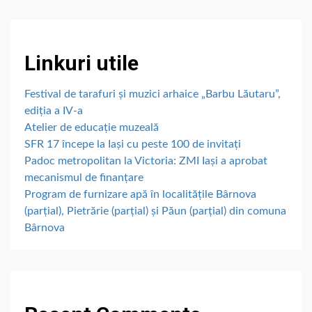
Linkuri utile
Festival de tarafuri și muzici arhaice „Barbu Lăutaru”,
ediția a IV-a
Atelier de educație muzeală
SFR 17 începe la Iași cu peste 100 de invitați
Padoc metropolitan la Victoria: ZMI Iași a aprobat
mecanismul de finanțare
Program de furnizare apă în localitățile Bârnova
(parțial), Pietrărie (parțial) și Păun (parțial) din comuna
Bârnova