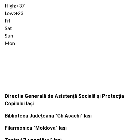
High:
+
37
Low:
+
23
Fri
Sat
Sun
Mon
Institutiile subordonate
Directia Generală de Asistență Socială și Protecția
Copilului Iași
Biblioteca Județeana "Gh.Asachi" Iași
Filarmonica "Moldova" Iași