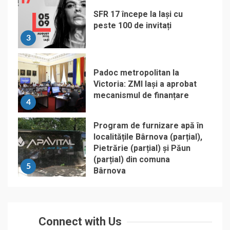
SFR 17 începe la Iași cu
peste 100 de invitați
3
Padoc metropolitan la
Victoria: ZMI Iași a aprobat
mecanismul de finanțare
4
Program de furnizare apă în
localitățile Bârnova (parțial),
Pietrărie (parțial) și Păun
(parțial) din comuna
5
Bârnova
Connect with Us