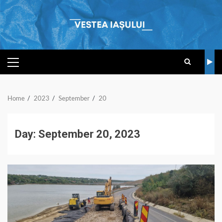
Skip
to
content
PRIMARY
MENU
Home
2023
September
20
Day:
September 20, 2023