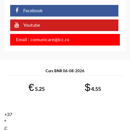
Facebook
Youtube
Email : comunicare@icc.ro
Curs BNR 06-08-2026
€
$
5.25
4.55
+
37
°
C