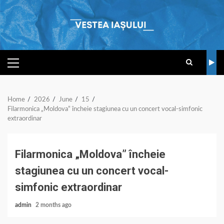
Skip
to
content
PRIMARY
MENU
Home
2026
June
15
Filarmonica „Moldova” încheie stagiunea cu un concert vocal-simfonic
extraordinar
Filarmonica „Moldova” încheie
stagiunea cu un concert vocal-
simfonic extraordinar
admin
2 months ago