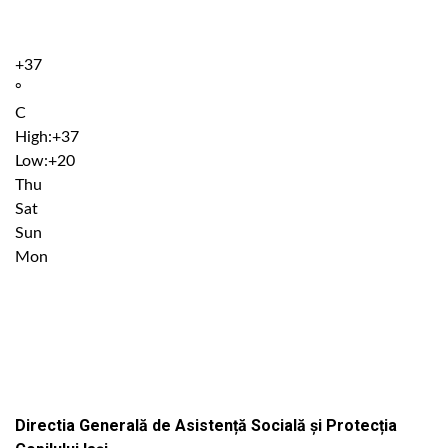
+
37
°
C
High:
+
37
Low:
+
20
Thu
Sat
Sun
Mon
Institutiile subordonate
Directia Generală de Asistență Socială și Protecția