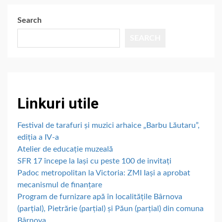
Search
SEARCH
Linkuri utile
Festival de tarafuri și muzici arhaice „Barbu Lăutaru”,
ediția a IV-a
Atelier de educație muzeală
SFR 17 începe la Iași cu peste 100 de invitați
Padoc metropolitan la Victoria: ZMI Iași a aprobat
mecanismul de finanțare
Program de furnizare apă în localitățile Bârnova
(parțial), Pietrărie (parțial) și Păun (parțial) din comuna
Bârnova