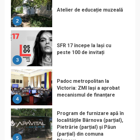
Atelier de educație muzeală
2
SFR 17 începe la Iași cu
peste 100 de invitați
3
Padoc metropolitan la
Victoria: ZMI Iași a aprobat
mecanismul de finanțare
4
Program de furnizare apă în
localitățile Bârnova (parțial),
Pietrărie (parțial) și Păun
(parțial) din comuna
5