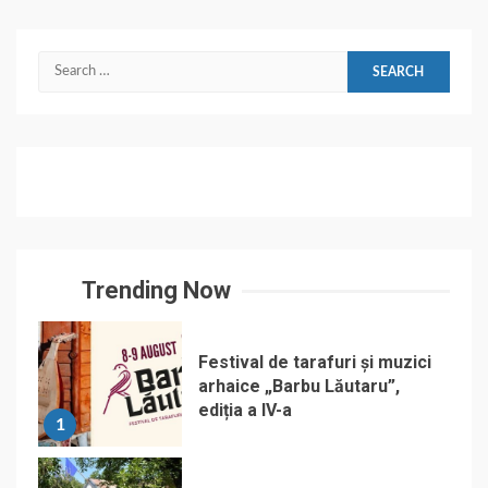
Search
for:
Trending Now
Festival de tarafuri și muzici
arhaice „Barbu Lăutaru”,
ediția a IV-a
1