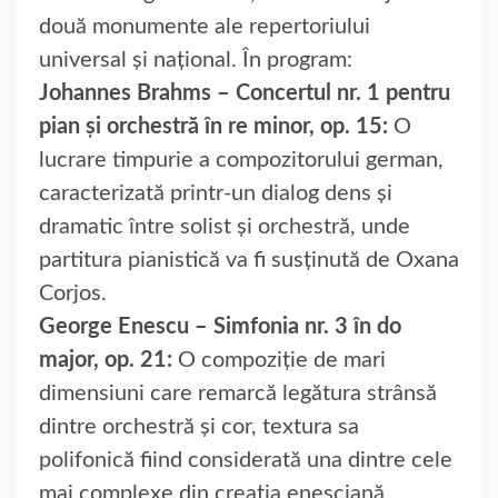
două monumente ale repertoriului
universal și național. În program:
Johannes Brahms – Concertul nr. 1 pentru
pian și orchestră în re minor, op. 15:
O
lucrare timpurie a compozitorului german,
caracterizată printr-un dialog dens și
dramatic între solist și orchestră, unde
partitura pianistică va fi susținută de Oxana
Corjos
.
George Enescu – Simfonia nr. 3 în do
major, op. 21:
O compoziție de mari
dimensiuni care remarcă legătura strânsă
dintre orchestră și cor, textura sa
polifonică fiind considerată una dintre cele
mai complexe din creația enesciană
.