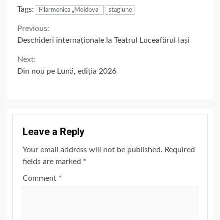
Tags:
Filarmonica „Moldova”
stagiune
Continue
Previous:
Deschideri internaționale la Teatrul Luceafărul Iași
Reading
Next:
Din nou pe Lună, ediția 2026
Leave a Reply
Your email address will not be published.
Required
fields are marked
*
Comment
*