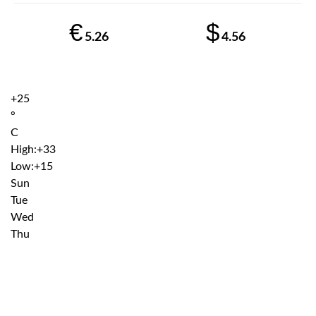
€
$
5.26
4.56
+
25
°
C
High:
+
33
Low:
+
15
Sun
Tue
Wed
Thu
Institutiile subordonate