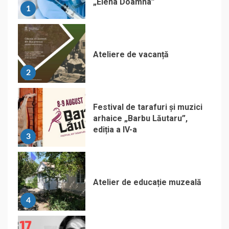
„Elena Doamna”
1
Ateliere de vacanță
2
Festival de tarafuri și muzici
arhaice „Barbu Lăutaru”,
ediția a IV-a
3
Atelier de educație muzeală
4