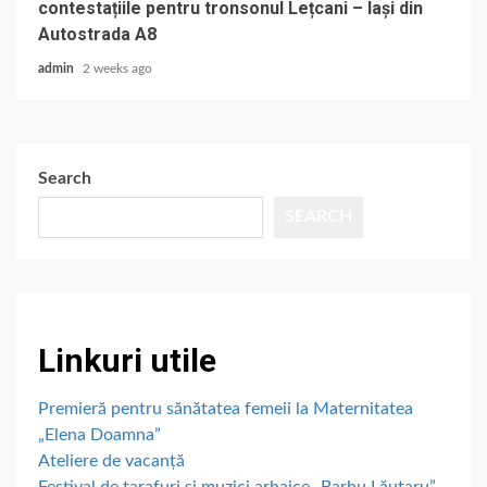
contestațiile pentru tronsonul Lețcani – Iași din
Autostrada A8
admin
2 weeks ago
Search
SEARCH
Linkuri utile
Premieră pentru sănătatea femeii la Maternitatea
„Elena Doamna”
Ateliere de vacanță
Festival de tarafuri și muzici arhaice „Barbu Lăutaru”,