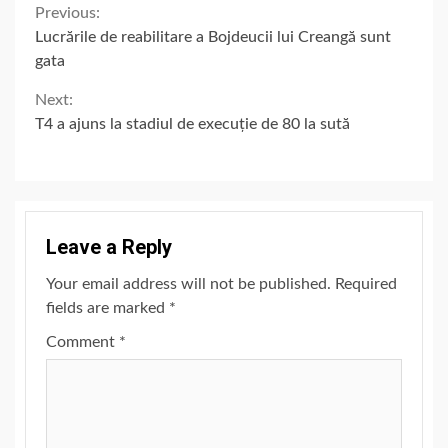
Continue
Previous:
Lucrările de reabilitare a Bojdeucii lui Creangă sunt
Reading
gata
Next:
T4 a ajuns la stadiul de execuție de 80 la sută
Leave a Reply
Your email address will not be published.
Required
fields are marked
*
Comment
*