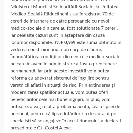
Ministerul Muncii și Solidarității Sociale, la Unitatea
Medico-Socială Răducăneni s-au înregistrat 70 de
cereri de internare de către persoanele cu nevoi
medico-sociale din care au fost soluționate 7 cereri,
iar celelalte cazuri sunt în așteptare din cauza
locurilor disponibile. 𝟏𝟕,𝟒𝟎𝟑,𝟗𝟓𝟗 este suma obținută în
vederea construirii unui nou corp de clădire.
Îmbunătățirea condițiilor din centrele medico-sociale
pe care le avem în administrare a fost o preocupare
permanentă, iar prin aceste investiții vom putea
reforma cu adevărat sistemul de îngrijire pentru
vârstnicii aflați în situații de risc. Prin extinderea și
modernizarea spațiilor actuale, vom putea oferi
beneficiarilor cele mai bune îngrijiri. În plus, vom
putea rezolva și o altă problemă acută, cea a lipsei de
personal, pentru că lipsa dotărilor i-a descurajat pe
specialiști să se angajeze în acest domeniu.’, a declarat
președintele CJ, Costel Alexe.