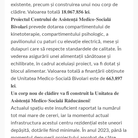
existente, precum și construirea unui nou corp de
clădire. Valoarea totală 𝟏𝟖,𝟎𝟔𝟕,𝟖𝟓𝟔 𝐥𝐞𝐢.
𝐏𝐫𝐨𝐢𝐞𝐜𝐭𝐮𝐥 𝐂𝐞𝐧𝐭𝐫𝐮𝐥𝐮𝐢 𝐝𝐞 𝐀𝐬𝐢𝐬𝐭𝐞𝐧𝐭̦𝐚̆ 𝐌𝐞𝐝𝐢𝐜𝐨-𝐒𝐨𝐜𝐢𝐚𝐥𝐚̆
𝐁𝐢𝐯𝐨𝐥𝐚𝐫𝐢 prevede dotarea compartimentului de
kinetoterapie, compartimentului psihologic, a
pavilionului cu paturi cu elevație electrică, mese și
dulapuri care să respecte standardele de calitate. În
vederea asigurării unei alimentații sănătoase și
echilibrate, în cadrul aceluiași proiect, va fi dotat și
blocul alimentar. Valoarea totală a finanțării obținute
de Unitatea Medico-Socială Bivolari este de 𝟔𝟔𝟑,𝟖𝟗𝟕
𝐥𝐞𝐢.
𝐔𝐧 𝐜𝐨𝐫𝐩 𝐧𝐨𝐮 𝐝𝐞 𝐜𝐥𝐚̆𝐝𝐢𝐫𝐞 𝐯𝐚 𝐟𝐢 𝐜𝐨𝐧𝐬𝐭𝐫𝐮𝐢𝐭 𝐥𝐚 𝐔𝐧𝐢𝐭𝐚𝐭𝐞𝐚 𝐝𝐞
𝐀𝐬𝐢𝐬𝐭𝐞𝐧𝐭̦𝐚̆ 𝐌𝐞𝐝𝐢𝐜𝐨-𝐒𝐨𝐜𝐢𝐚𝐥𝐚̆ 𝐑𝐚̆𝐝𝐮𝐜𝐚̆𝐧𝐞𝐧𝐢!
Actualul spațiu este insuficient raportat la numărul
tot mai mare de cereri, iar la momentul actual
infrastructura acestui centru rezidențial este uneori
depășită, dotările fiind minimale. În anul 2023, până la
momentul depunerii proiectului aprobat de către