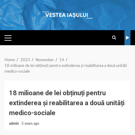
Skip
to
content
PRIMARY
MENU
Home
2023
November
14
18 milioane de lei obținuți pentru extinderea și reabilitarea a două unități
medico-sociale
18 milioane de lei obținuți pentru
extinderea și reabilitarea a două unități
medico-sociale
admin
3 years ago