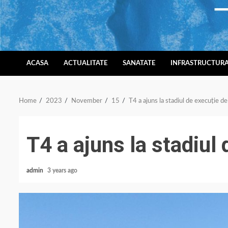
Skip
to
content
ACASA
ACTUALITATE
SANATATE
INFRASTRUCTUR
Home
2023
November
15
T4 a ajuns la stadiul de execuție de
T4 a ajuns la stadiul 
admin
3 years ago