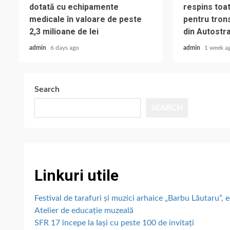
dotată cu echipamente
respins toat
medicale în valoare de peste
pentru trons
2,3 milioane de lei
din Autostr
admin
6 days ago
admin
1 week a
Search
SEARCH
Linkuri utile
Festival de tarafuri și muzici arhaice „Barbu Lăutaru”, e
Atelier de educație muzeală
SFR 17 începe la Iași cu peste 100 de invitați