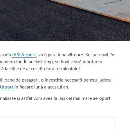
istoria
IASI Airport
, va fi gata luna viitoare. Se lucrează, în
hipamentelor. În același timp, se finalizează montarea
ă la căile de acces din fața terminalului.
ilioane de pasageri, o investiție necesară pentru județul
Airport
în fiecare lună a acestui an.
finalizate și astfel vom avea la Iași cel mai mare aeroport