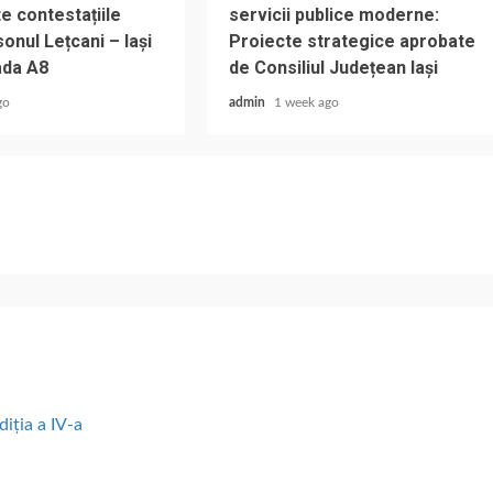
e contestațiile
servicii publice moderne:
onul Lețcani – Iași
Proiecte strategice aprobate
ada A8
de Consiliul Județean Iași
go
admin
1 week ago
diția a IV-a