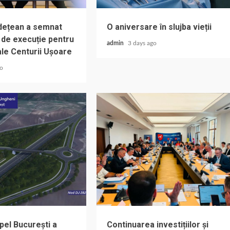
udețean a semnat
O aniversare în slujba vieții
 de execuție pentru
admin
3 days ago
ale Centurii Ușoare
go
pel București a
Continuarea investițiilor și