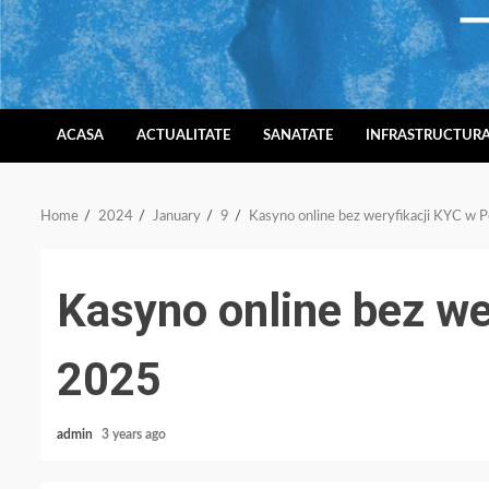
Skip
to
content
ACASA
ACTUALITATE
SANATATE
INFRASTRUCTUR
Home
2024
January
9
Kasyno online bez weryfikacji KYC w 
Kasyno online bez we
2025
admin
3 years ago