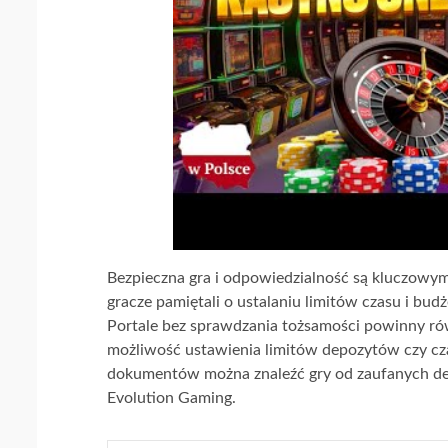
Bezpieczna gra i odpowiedzialność są kluczowymi
gracze pamiętali o ustalaniu limitów czasu i bu
Portale bez sprawdzania tożsamości powinny rów
możliwość ustawienia limitów depozytów czy cz
dokumentów można znaleźć gry od zaufanych dew
Evolution Gaming.