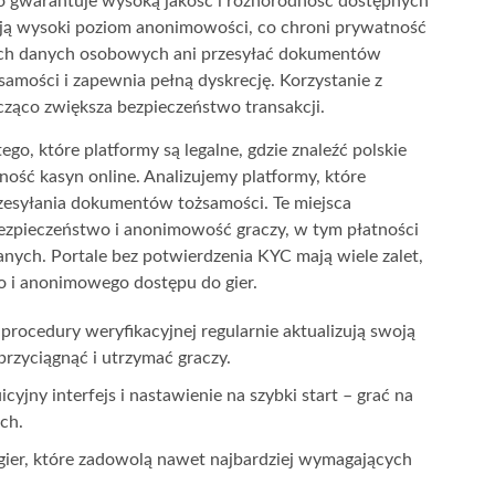
gwarantuje wysoką jakość i różnorodność dostępnych
ją wysoki poziom anonimowości, co chroni prywatność
ich danych osobowych ani przesyłać dokumentów
samości i zapewnia pełną dyskrecję. Korzystanie z
ząco zwiększa bezpieczeństwo transakcji.
o, które platformy są legalne, gdzie znaleźć polskie
lność kasyn online. Analizujemy platformy, które
rzesyłania dokumentów tożsamości. Te miejsca
bezpieczeństwo i anonimowość graczy, w tym płatności
ych. Portale bez potwierdzenia KYC mają wiele zalet,
go i anonimowego dostępu do gier.
procedury weryfikacyjnej regularnie aktualizują swoją
przyciągnąć i utrzymać graczy.
yjny interfejs i nastawienie na szybki start – grać na
ch.
 gier, które zadowolą nawet najbardziej wymagających