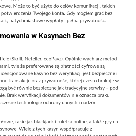
kowe. Może to być użyte do celów komunikacji, takich
 potwierdzenia Twojego konta. Gdy mogłem grać bez
start, natychmiastowe wypłaty i pełna prywatność.
ramowania w Kasynach Bez
fele (Skrill, Neteller, ecoPayz). Ogólnie wachlarz metod
nami, tyle że preferowane są płatności cyfrowe są
icencjonowane kasyno bez weryfikacji jest bezpieczne i
e transakcje oraz prywatność, której często brakuje w
gą być równie bezpieczne jak tradycyjne serwisy – pod
lnie. Brak weryfikacji dokumentów nie oznacza braku
woczesne technologie ochrony danych i nadzór
ołowe, takie jak blackjack i ruletka online, a także gry na
synowe. Wiele z tych kasyn współpracuje z