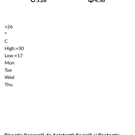
5.26
4.56
+
26
°
C
High:
+
30
Low:
+
17
Mon
Tue
Wed
Thu
Institutiile subordonate