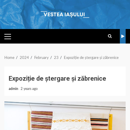
Skip
to
content
PRIMARY
MENU
Home
2024
February
23
Expoziție de ștergare și zăbrenice
Expoziție de ștergare și zăbrenice
admin
2 years ago