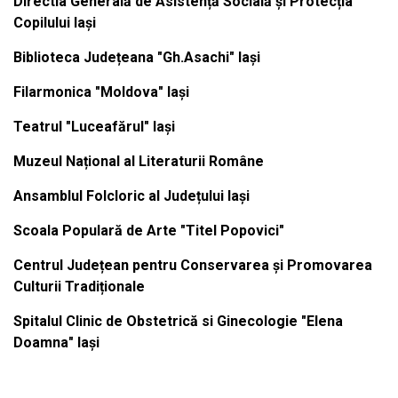
Directia Generală de Asistență Socială și Protecția
Copilului Iași
Biblioteca Județeana "Gh.Asachi" Iași
Filarmonica "Moldova" Iași
Teatrul "Luceafărul" Iași
Muzeul Național al Literaturii Române
Ansamblul Folcloric al Județului Iași
Scoala Populară de Arte "Titel Popovici"
Centrul Județean pentru Conservarea și Promovarea
Culturii Tradiționale
Spitalul Clinic de Obstetrică si Ginecologie "Elena
Doamna" Iași