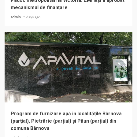
Padoc metropolitan la Victoria: ZMI Iași a aprobat
mecanismul de finanțare
admin
5 days ago
Program de furnizare apă în localitățile Bârnova
(parțial), Pietrărie (parțial) și Păun (parțial) din
comuna Bârnova