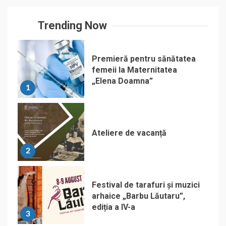
Trending Now
Premieră pentru sănătatea
femeii la Maternitatea
„Elena Doamna”
1
Ateliere de vacanță
2
Festival de tarafuri și muzici
arhaice „Barbu Lăutaru”,
ediția a IV-a
3