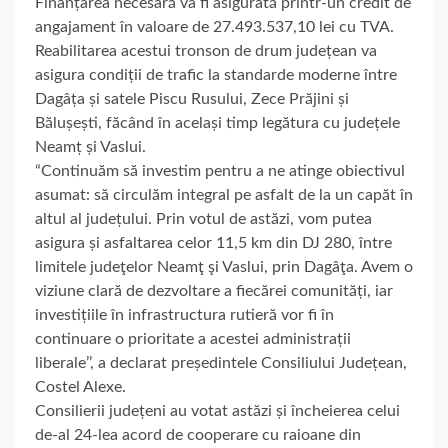
Finanțarea necesară va fi asigurată printr-un credit de
angajament în valoare de 27.493.537,10 lei cu TVA.
Reabilitarea acestui tronson de drum județean va
asigura condiții de trafic la standarde moderne între
Dagâța și satele Piscu Rusului, Zece Prăjini și
Bălușești, făcând în același timp legătura cu județele
Neamț și Vaslui.
“Continuăm să investim pentru a ne atinge obiectivul
asumat: să circulăm integral pe asfalt de la un capăt în
altul al județului. Prin votul de astăzi, vom putea
asigura și asfaltarea celor 11,5 km din DJ 280, între
limitele judeţelor Neamţ şi Vaslui, prin Dagâţa. Avem o
viziune clară de dezvoltare a fiecărei comunități, iar
investițiile în infrastructura rutieră vor fi în
continuare o prioritate a acestei administrații
liberale’’, a declarat președintele Consiliului Județean,
Costel Alexe.
Consilierii județeni au votat astăzi și încheierea celui
de-al 24-lea acord de cooperare cu raioane din