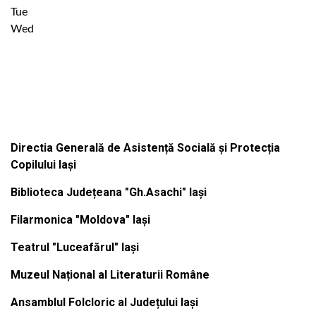
Tue
Wed
Institutiile subordonate
Directia Generală de Asistență Socială și Protecția
Copilului Iași
Biblioteca Județeana "Gh.Asachi" Iași
Filarmonica "Moldova" Iași
Teatrul "Luceafărul" Iași
Muzeul Național al Literaturii Române
Ansamblul Folcloric al Județului Iași