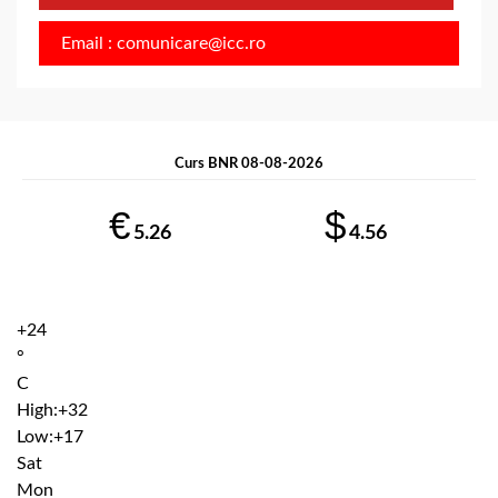
Email : comunicare@icc.ro
Curs BNR 08-08-2026
€
$
5.26
4.56
+
24
°
C
High:
+
32
Low:
+
17
Sat
Mon