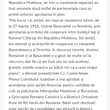
Republica Moldova, iar într-o ceremonie separată au
fost semnate două astfel de parteneriate care au
primit anterior aprobarea în plen.
“Mă bucur că, astăzi, am marcat momentul istoric de
la 27 martie 1918, Unirea Basarabiei cu România, prin
aprobarea acordului de cooperare între Judeţul Iaşi şi
Raionul Călăraşi din Republica Moldova. Tot astăzi,
am semnat și acordurile de cooperare cu raioanele
Basarabeasca și Drochia. În decursul istoriei, drumul
României și al Basarabiei s-a găsit de multe ori la
răscruce, dar fie că am fost sau nu sub aceleași
granițe, inimile noastre au bătut tot ca a unui singur
popor’’, a afirmat președintele CJ, Costel Alexe.
Plenul Consiliului Județean a mai aprobat și
acordarea unui sprijin financiar pentru unitățile de
cult, la solicitarea Mitropoliei Moldovei și Bucovinei,
a Episcopiei Romano Catolice și a Bisericii Ortodoxe
Ruse de Rit Vechi din România. Banii sunt destinați
unor lucrări de consolidare sau pictură la biserici,