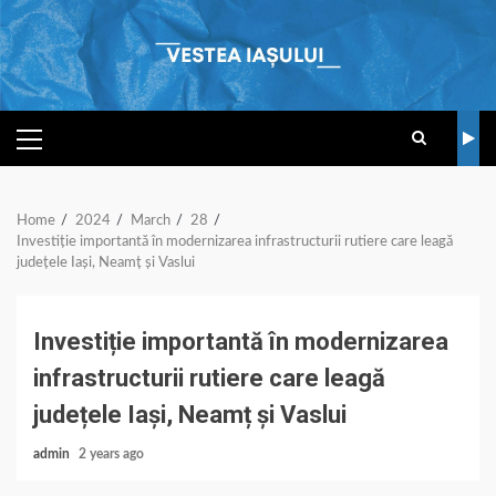
Skip
to
content
PRIMARY
MENU
Home
2024
March
28
Investiție importantă în modernizarea infrastructurii rutiere care leagă
județele Iași, Neamț și Vaslui
Investiție importantă în modernizarea
infrastructurii rutiere care leagă
județele Iași, Neamț și Vaslui
admin
2 years ago