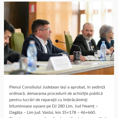
Plenul Consiliului Județean Iași a aprobat, în ședință
ordinară, demararea procedurii de achiziţie publică
pentru lucrări de reparaţii cu îmbrăcăminţi
bituminoase uşoare pe DJ 280 Lim. Jud Neamț –
Dagâța – Lim jud. Vaslui, km 35+178 – 46+660.