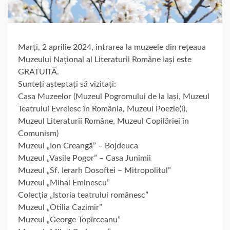
Marți, 2 aprilie 2024, intrarea la muzeele din rețeaua
Muzeului Național al Literaturii Române Iași este
GRATUITĂ.
Sunteți așteptați să vizitați:
Casa Muzeelor (Muzeul Pogromului de la Iași, Muzeul
Teatrului Evreiesc în România, Muzeul Poezie(i),
Muzeul Literaturii Române, Muzeul Copilăriei în
Comunism)
Muzeul „Ion Creangă” – Bojdeuca
Muzeul „Vasile Pogor” – Casa Junimii
Muzeul „Sf. Ierarh Dosoftei – Mitropolitul”
Muzeul „Mihai Eminescu”
Colecția „Istoria teatrului românesc”
Muzeul „Otilia Cazimir”
Muzeul „George Topîrceanu”