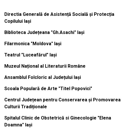
Directia Generală de Asistență Socială și Protecția
Copilului Iași
Biblioteca Județeana "Gh.Asachi" Iași
Filarmonica "Moldova" Iași
Teatrul "Luceafărul" Iași
Muzeul Național al Literaturii Române
Ansamblul Folcloric al Județului Iași
Scoala Populară de Arte "Titel Popovici"
Centrul Județean pentru Conservarea și Promovarea
Culturii Tradiționale
Spitalul Clinic de Obstetrică si Ginecologie "Elena
Doamna" Iași