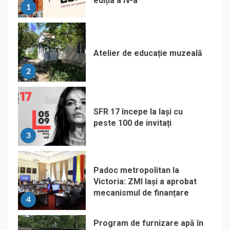
ediția a IV-a
1
Atelier de educație muzeală
2
SFR 17 începe la Iași cu
peste 100 de invitați
3
Padoc metropolitan la
Victoria: ZMI Iași a aprobat
mecanismul de finanțare
4
Program de furnizare apă în