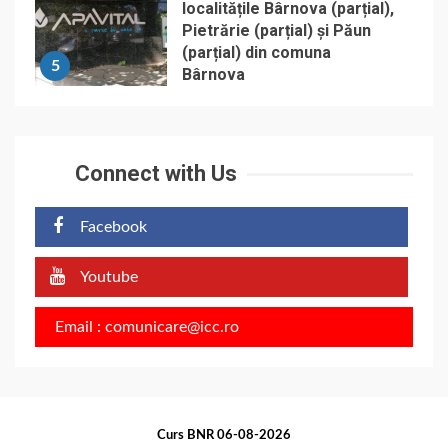
localitățile Bârnova (parțial),
Pietrărie (parțial) și Păun
(parțial) din comuna
5
Bârnova
Connect with Us
Facebook
Youtube
Email : comunicare@icc.ro
Curs BNR 06-08-2026