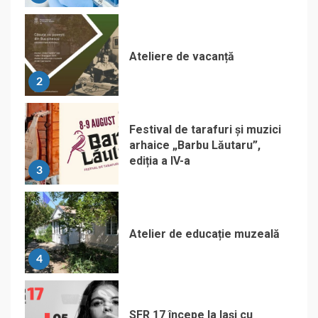
Ateliere de vacanță
2
Festival de tarafuri și muzici
arhaice „Barbu Lăutaru”,
ediția a IV-a
3
Atelier de educație muzeală
4
SFR 17 începe la Iași cu