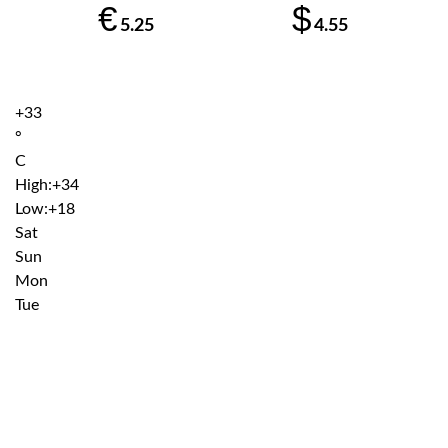
€
$
5.25
4.55
+
33
°
C
High:
+
34
Low:
+
18
Sat
Sun
Mon
Tue
Institutiile subordonate