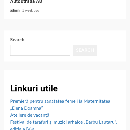
Autostrada A8
admin
1 week ago
Search
SEARCH
Linkuri utile
Premieră pentru sănătatea femeii la Maternitatea
„Elena Doamna”
Ateliere de vacanță
Festival de tarafuri și muzici arhaice „Barbu Lăutaru”,
ediția a IV-a