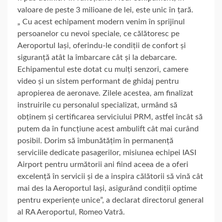
valoare de peste 3 milioane de lei, este unic în țară.
„ Cu acest echipament modern venim în sprijinul
persoanelor cu nevoi speciale, ce călătoresc pe
Aeroportul Iași, oferindu-le condiții de confort și
siguranță atât la îmbarcare cât și la debarcare.
Echipamentul este dotat cu mulți senzori, camere
video și un sistem performant de ghidaj pentru
apropierea de aeronave. Zilele acestea, am finalizat
instruirile cu personalul specializat, urmând să
obținem și certificarea serviciului PRM, astfel încât să
putem da în funcțiune acest ambulift cât mai curând
posibil. Dorim să îmbunătățim în permanență
serviciile dedicate pasagerilor, misiunea echipei IASI
Airport pentru următorii ani fiind aceea de a oferi
excelență în servicii și de a inspira călătorii să vină cât
mai des la Aeroportul Iași, asigurând condiții optime
pentru experiențe unice”, a declarat directorul general
al RA Aeroportul, Romeo Vatră.