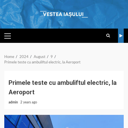
Skip
to
content
PRIMARY
MENU
Home
2024
August
9
Primele teste cu ambuliftul electric, la Aeroport
Primele teste cu ambuliftul electric, la
Aeroport
admin
2 years ago