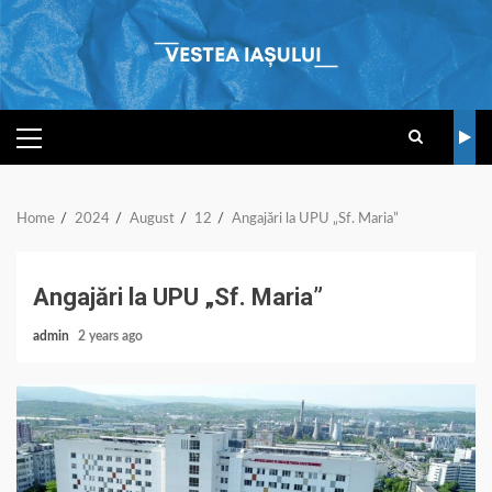
Skip
to
content
PRIMARY
MENU
Home
2024
August
12
Angajări la UPU „Sf. Maria”
Angajări la UPU „Sf. Maria”
admin
2 years ago