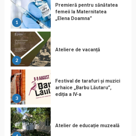
Premieră pentru sănătatea
femeii la Maternitatea
„Elena Doamna”
1
Ateliere de vacanță
2
Festival de tarafuri și muzici
arhaice „Barbu Lăutaru”,
ediția a IV-a
3
Atelier de educație muzeală