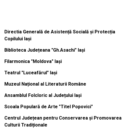
Institutiile subordonate
Directia Generală de Asistență Socială și Protecția
Copilului Iași
Biblioteca Județeana "Gh.Asachi" Iași
Filarmonica "Moldova" Iași
Teatrul "Luceafărul" Iași
Muzeul Național al Literaturii Române
Ansamblul Folcloric al Județului Iași
Scoala Populară de Arte "Titel Popovici"
Centrul Județean pentru Conservarea și Promovarea
Culturii Tradiționale