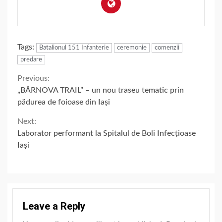
Tags:
Batalionul 151 Infanterie
ceremonie
comenzii
predare
Continue
Previous:
„BÂRNOVA TRAIL” – un nou traseu tematic prin
Reading
pădurea de foioase din Iași
Next:
Laborator performant la Spitalul de Boli Infecțioase
Iași
Leave a Reply