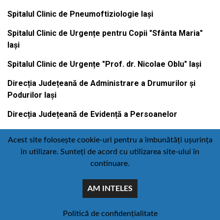
Spitalul Clinic de Pneumoftiziologie Iași
Spitalul Clinic de Urgențe pentru Copii "Sfânta Maria"
Iași
Spitalul Clinic de Urgențe "Prof. dr. Nicolae Oblu" Iași
Direcția Județeană de Administrare a Drumurilor și
Podurilor Iași
Direcția Județeană de Evidență a Persoanelor
Acest site folosește cookie-uri pentru a îmbunătăți ușurința
în utilizare. Sunteți de acord cu utilizarea site-ului în
Contact
Politică de confidențialitate
continuare.
Email
Facebook
Youtube
:
AM INTELES
comunicare@icc.ro
© Toate drepturile rezervate Consiliul judetean iasi
concept :
piatadesiteuri.ro
Politică de confidențialitate