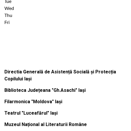
Tue
Wed
Thu
Fri
Institutiile subordonate
Directia Generală de Asistență Socială și Protecția
Copilului Iași
Biblioteca Județeana "Gh.Asachi" Iași
Filarmonica "Moldova" Iași
Teatrul "Luceafărul" Iași
Muzeul Național al Literaturii Române