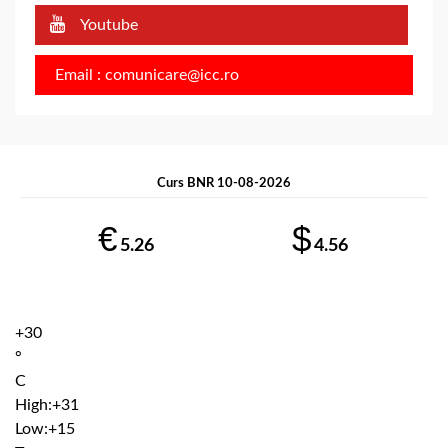
Youtube
Email : comunicare@icc.ro
Curs BNR 10-08-2026
€
$
5.26
4.56
+
30
°
C
High:
+
31
Low:
+
15