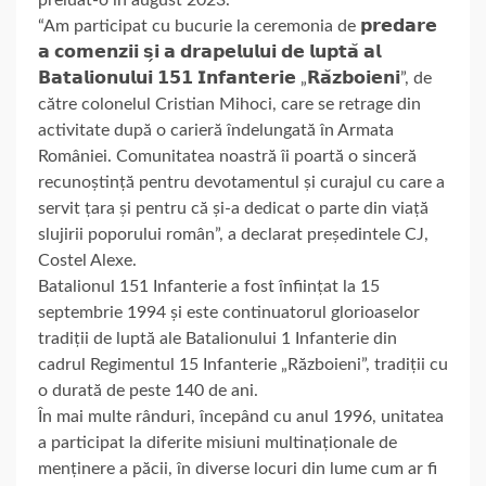
“Am participat cu bucurie la ceremonia de 𝗽𝗿𝗲𝗱𝗮𝗿𝗲
𝗮 𝗰𝗼𝗺𝗲𝗻𝘇𝗶𝗶 𝘀̗𝗶 𝗮 𝗱𝗿𝗮𝗽𝗲𝗹𝘂𝗹𝘂𝗶 𝗱𝗲 𝗹𝘂𝗽𝘁𝗮̆ 𝗮𝗹
𝗕𝗮𝘁𝗮𝗹𝗶𝗼𝗻𝘂𝗹𝘂𝗶 𝟭𝟱𝟭 𝗜𝗻𝗳𝗮𝗻𝘁𝗲𝗿𝗶𝗲 „𝗥𝗮̆𝘇𝗯𝗼𝗶𝗲𝗻𝗶”, de
către colonelul Cristian Mihoci, care se retrage din
activitate după o carieră îndelungată în Armata
României. Comunitatea noastră îi poartă o sinceră
recunoștință pentru devotamentul și curajul cu care a
servit țara și pentru că și-a dedicat o parte din viață
slujirii poporului român”, a declarat președintele CJ,
Costel Alexe.
Batalionul 151 Infanterie a fost înființat la 15
septembrie 1994 și este continuatorul glorioaselor
tradiții de luptă ale Batalionului 1 Infanterie din
cadrul Regimentul 15 Infanterie „Războieni”, tradiții cu
o durată de peste 140 de ani.
În mai multe rânduri, începând cu anul 1996, unitatea
a participat la diferite misiuni multinaționale de
menținere a păcii, în diverse locuri din lume cum ar fi