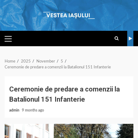
Skip
to
content
PRIMARY
MENU
Home
2025
November
5
Ceremonie de predare a comenzii la Batalionul 151 Infanterie
Ceremonie de predare a comenzii la
Batalionul 151 Infanterie
admin
9 months ago