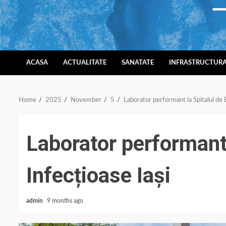
Skip
to
content
ACASA
ACTUALITATE
SANATATE
INFRASTRUCTUR
Home
2025
November
5
Laborator performant la Spitalul de B
Laborator performant 
Infecțioase Iași
admin
9 months ago