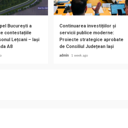
pel București a
Continuarea investițiilor și
e contestațiile
servicii publice moderne:
onul Lețcani – Iași
Proiecte strategice aprobate
ada A8
de Consiliul Județean Iași
go
admin
1 week ago