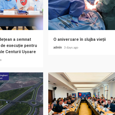
udețean a semnat
O aniversare în slujba vieții
 de execuție pentru
admin
3 days ago
ale Centurii Ușoare
go