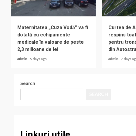
Maternitatea „Cuza Vodă” va fi
Curtea de A
dotată cu echipamente
respins toat
medicale în valoare de peste
pentru trons
2,3 milioane de lei
din Autostr
admin
6 days ago
admin
7 days a
Search
SEARCH
Linkuri utile