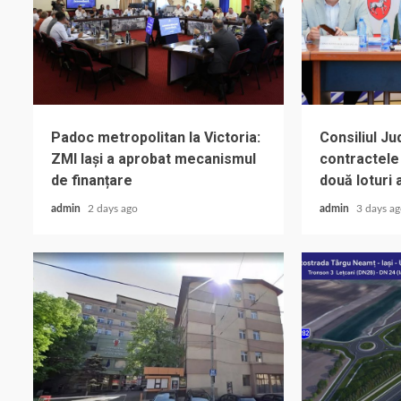
Padoc metropolitan la Victoria:
Consiliul J
ZMI Iași a aprobat mecanismul
contractele
de finanțare
două loturi 
admin
2 days ago
admin
3 days a