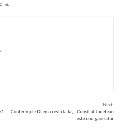
 lei.
s
Next:
51
Conferințele Dilema revin la Iași. Consiliul Județean
este coorganizator