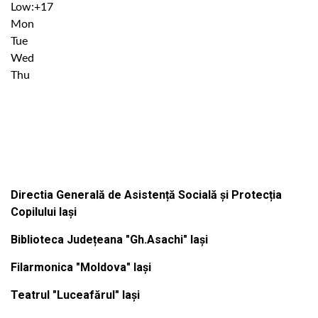
Low:
+
17
Mon
Tue
Wed
Thu
Institutiile subordonate
Directia Generală de Asistență Socială și Protecția
Copilului Iași
Biblioteca Județeana "Gh.Asachi" Iași
Filarmonica "Moldova" Iași
Teatrul "Luceafărul" Iași