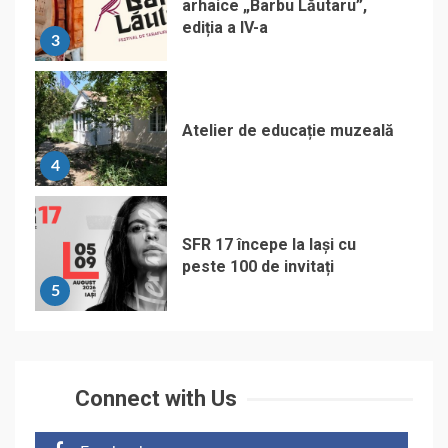
arhaice „Barbu Lăutaru”,
ediția a IV-a
3
Atelier de educație muzeală
4
SFR 17 începe la Iași cu
peste 100 de invitați
5
Connect with Us