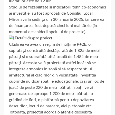
lucrărilor este de 12 luni.
Studiul de fezabilitate și indicatorii tehnico-economici
ai investiției au fost aprobați de Consiliul Local
Miroslava în ședința din 30 ianuarie 2025, iar cererea
de finanțare a fost depusă cinci luni mai târziu (în
momentul deschiderii apelului de proiecte).
𝐃𝐞𝐭𝐚𝐥𝐢𝐢 𝐝𝐞𝐬𝐩𝐫𝐞 𝐩𝐫𝐨𝐢𝐞𝐜𝐭
Clădirea va avea un regim de înălțime P+2E, o
suprafață construită desfășurată de 1.825 de metri
pătrați și o suprafață utilă totală de 1.484 de metri
pătrați. Aceasta va fi proiectată astfel încât să se
integreze armonios în zonă și să respecte stilul
arhitectural al clădirilor din vecinătate. Investiția
cuprinde nu doar spațiile educaționale, ci și un loc de
joacă de peste 220 de metri pătrați, spații verzi
generoase de aproape 1.200 de metri pătrați, o
grădină de flori, o platformă pentru depozitarea
deșeurilor, locuri de parcare, alei pietonale etc.
Totodată, proiectul acordă o atenție deosebită