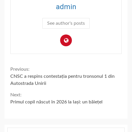
admin
See author's posts
Continue
Previous:
CNSC a respins contestația pentru tronsonul 1 din
Reading
Autostrada Unirii
Next:
Primul copil născut în 2026 la Iași: un băiețel