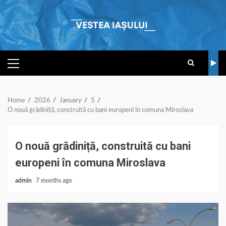
Skip
to
content
PRIMARY
MENU
Home
2026
January
5
O nouă grădiniță, construită cu bani europeni în comuna Miroslava
O nouă grădiniță, construită cu bani
europeni în comuna Miroslava
admin
7 months ago