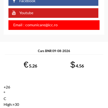
Facebook
Youtube
Email : comunicare@icc.ro
Curs BNR 09-08-2026
€
$
5.26
4.56
+
26
°
C
High:
+
30