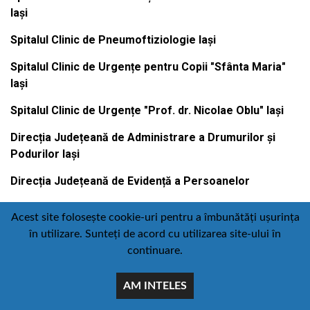
Iași
Spitalul Clinic de Pneumoftiziologie Iași
Spitalul Clinic de Urgențe pentru Copii "Sfânta Maria"
Iași
Spitalul Clinic de Urgențe "Prof. dr. Nicolae Oblu" Iași
Direcția Județeană de Administrare a Drumurilor și
Podurilor Iași
Direcția Județeană de Evidență a Persoanelor
Acest site folosește cookie-uri pentru a îmbunătăți ușurința
în utilizare. Sunteți de acord cu utilizarea site-ului în
Contact
Politică de confidențialitate
continuare.
Email
Facebook
Youtube
:
AM INTELES
comunicare@icc.ro
© Toate drepturile rezervate Consiliul judetean iasi