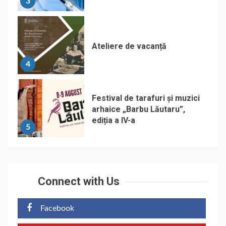
3
Ateliere de vacanță
4
Festival de tarafuri și muzici
arhaice „Barbu Lăutaru”,
ediția a IV-a
5
Connect with Us
Facebook