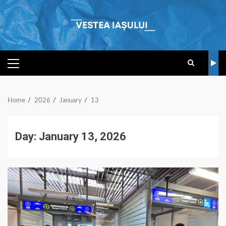
Skip
to
content
PRIMARY
MENU
Home
2026
January
13
Day:
January 13, 2026