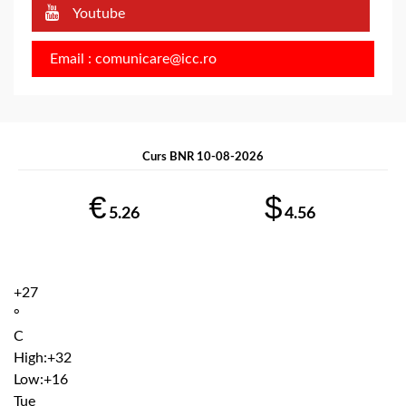
Youtube
Email : comunicare@icc.ro
Curs BNR 10-08-2026
€
$
5.26
4.56
+
27
°
C
High:
+
32
Low:
+
16
Tue