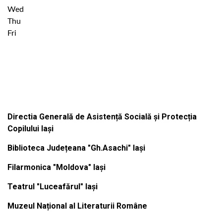
Wed
Thu
Fri
Institutiile subordonate
Directia Generală de Asistență Socială și Protecția
Copilului Iași
Biblioteca Județeana "Gh.Asachi" Iași
Filarmonica "Moldova" Iași
Teatrul "Luceafărul" Iași
Muzeul Național al Literaturii Române