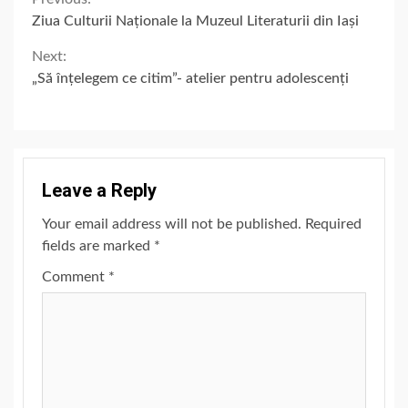
Continue
Ziua Culturii Naționale la Muzeul Literaturii din Iași
Reading
Next:
„Să înțelegem ce citim”- atelier pentru adolescenți
Leave a Reply
Your email address will not be published.
Required
fields are marked
*
Comment
*