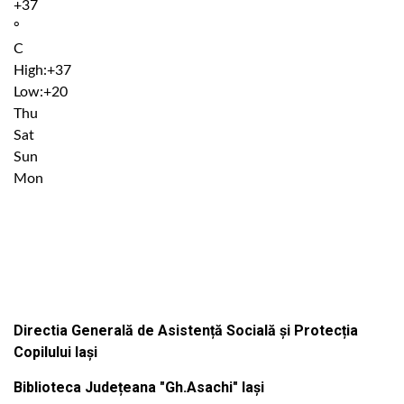
+
37
°
C
High:
+
37
Low:
+
20
Thu
Sat
Sun
Mon
Institutiile subordonate
Directia Generală de Asistență Socială și Protecția
Copilului Iași
Biblioteca Județeana "Gh.Asachi" Iași