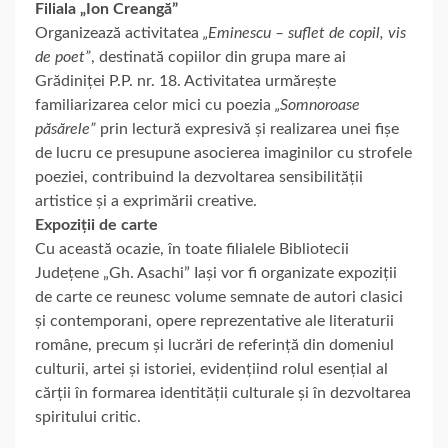
Filiala „Ion Creangă”
Organizează activitatea
„Eminescu – suflet de copil, vis
de poet”
, destinată copiilor din grupa mare ai
Grădiniței P.P. nr. 18. Activitatea urmărește
familiarizarea celor mici cu poezia
„Somnoroase
păsărele”
prin lectură expresivă și realizarea unei fișe
de lucru ce presupune asocierea imaginilor cu strofele
poeziei, contribuind la dezvoltarea sensibilității
artistice și a exprimării creative.
Expoziții de carte
Cu această ocazie, în toate filialele Bibliotecii
Județene „Gh. Asachi” Iași vor fi organizate expoziții
de carte ce reunesc volume semnate de autori clasici
și contemporani, opere reprezentative ale literaturii
române, precum și lucrări de referință din domeniul
culturii, artei și istoriei, evidențiind rolul esențial al
cărții în formarea identității culturale și în dezvoltarea
spiritului critic.