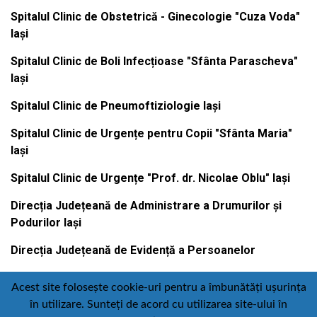
Spitalul Clinic de Obstetrică - Ginecologie "Cuza Voda"
Iași
Spitalul Clinic de Boli Infecțioase "Sfânta Parascheva"
Iași
Spitalul Clinic de Pneumoftiziologie Iași
Spitalul Clinic de Urgențe pentru Copii "Sfânta Maria"
Iași
Spitalul Clinic de Urgențe "Prof. dr. Nicolae Oblu" Iași
Direcția Județeană de Administrare a Drumurilor și
Podurilor Iași
Direcția Județeană de Evidență a Persoanelor
Acest site folosește cookie-uri pentru a îmbunătăți ușurința
în utilizare. Sunteți de acord cu utilizarea site-ului în
Contact
Politică de confidențialitate