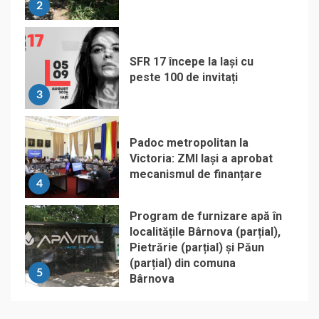
2
SFR 17 începe la Iași cu
peste 100 de invitați
3
Padoc metropolitan la
Victoria: ZMI Iași a aprobat
mecanismul de finanțare
4
Program de furnizare apă în
localitățile Bârnova (parțial),
Pietrărie (parțial) și Păun
(parțial) din comuna
5
Bârnova