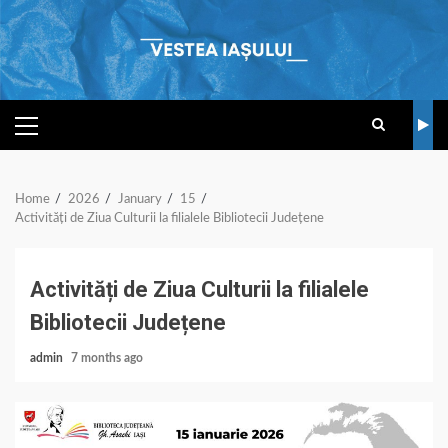
Skip
to
content
PRIMARY
MENU
Home
2026
January
15
Activități de Ziua Culturii la filialele Bibliotecii Județene
Activități de Ziua Culturii la filialele
Bibliotecii Județene
admin
7 months ago