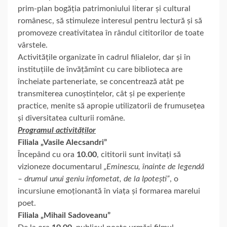
prim-plan bogăția patrimoniului literar și cultural
românesc, să stimuleze interesul pentru lectură și să
promoveze creativitatea în rândul cititorilor de toate
vârstele.
Activitățile organizate în cadrul filialelor, dar și în
instituțiile de învățămînt cu care biblioteca are
încheiate parteneriate, se concentrează atât pe
transmiterea cunoștințelor, cât și pe experiențe
practice, menite să apropie utilizatorii de frumusețea
și diversitatea culturii române.
Programul activităților
Filiala „Vasile Alecsandri”
Începând cu ora
10.00
, cititorii sunt invitați să
vizioneze documentarul
„Eminescu, înainte de legendă
– drumul unui geniu înfometat, de la Ipotești”
, o
incursiune emoționantă în viața și formarea marelui
poet.
Filiala „Mihail Sadoveanu”