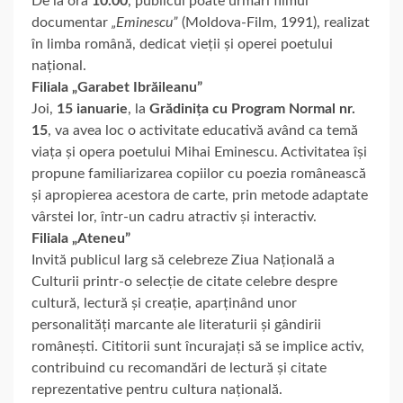
De la ora
10.00
, publicul poate urmări filmul
documentar
„Eminescu”
(Moldova-Film, 1991), realizat
în limba română, dedicat vieții și operei poetului
național.
Filiala „Garabet Ibrăileanu”
Joi,
15 ianuarie
, la
Grădinița cu Program Normal nr.
15
, va avea loc o activitate educativă având ca temă
viața și opera poetului Mihai Eminescu. Activitatea își
propune familiarizarea copiilor cu poezia românească
și apropierea acestora de carte, prin metode adaptate
vârstei lor, într-un cadru atractiv și interactiv.
Filiala „Ateneu”
Invită publicul larg să celebreze Ziua Națională a
Culturii printr-o selecție de citate celebre despre
cultură, lectură și creație, aparținând unor
personalități marcante ale literaturii și gândirii
românești. Cititorii sunt încurajați să se implice activ,
contribuind cu recomandări de lectură și citate
reprezentative pentru cultura națională.