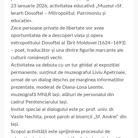
23 ianuarie 2026, activitatea educativă „Muzeul «Sf.
Ierarh Dosoftei – Mitropolitul. Patrimoniu și
educație».
Zece persoane private de libertate vor avea
oportunitatea de a descoperi viața și opera
mitropolitului Dosoftei al Țării Moldovei (1624–1693)
– poet, traducător și una dintre figurile marcante ale
culturii românești vechi.
Activitatea va debuta cu un tur ghidat al expoziției
permanente, susținut de muzeograful Liviu Apetroaie,
urmat de un dialog deschis pe marginea informațiilor
prezentate, moderat de Diana-Lona Leonte,
muzeografă MNLR Iași, alături de personalul din
cadrul Penitenciarului Iași.
Invitat special al dialogului este pr. prof. univ. dr.
Vasile Nechita, preot paroh al bisericii „Sf. Andrei” din
Iași.
Scopul activității este sprijinirea procesului de