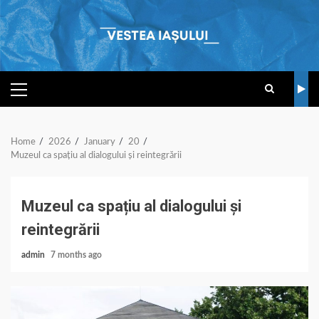
Skip
to
content
PRIMARY
MENU
Home
2026
January
20
Muzeul ca spațiu al dialogului și reintegrării
Muzeul ca spațiu al dialogului și
reintegrării
admin
7 months ago