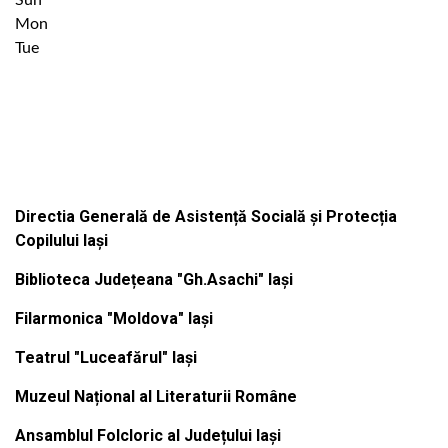
Sun
Mon
Tue
Institutiile subordonate
Directia Generală de Asistență Socială și Protecția
Copilului Iași
Biblioteca Județeana "Gh.Asachi" Iași
Filarmonica "Moldova" Iași
Teatrul "Luceafărul" Iași
Muzeul Național al Literaturii Române
Ansamblul Folcloric al Județului Iași