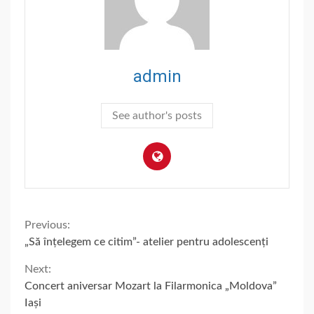
admin
See author's posts
Continue
Previous:
„Să înțelegem ce citim”- atelier pentru adolescenți
Reading
Next:
Concert aniversar Mozart la Filarmonica „Moldova”
Iași