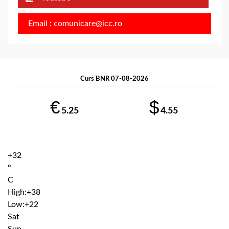
Email : comunicare@icc.ro
Curs BNR 07-08-2026
€
$
5.25
4.55
+
32
°
C
High:
+
38
Low:
+
22
Sat