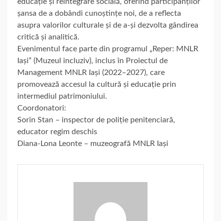
educație și reintegrare socială, oferind participanților
șansa de a dobândi cunoștințe noi, de a reflecta
asupra valorilor culturale și de a-și dezvolta gândirea
critică și analitică.
Evenimentul face parte din programul „Reper: MNLR
Iași” (Muzeul incluziv), inclus în Proiectul de
Management MNLR Iași (2022–2027), care
promovează accesul la cultură și educație prin
intermediul patrimoniului.
Coordonatori:
Sorin Stan – inspector de poliție penitenciară,
educator regim deschis
Diana-Lona Leonte – muzeografă MNLR Iași