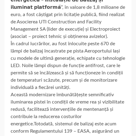
𝗶𝗹𝘂𝗺𝗶𝗻𝗮𝘁 𝗽𝗹𝗮𝘁𝗳𝗼𝗿𝗺𝗮̆”, în valoare de 1,8 milioane de
euro, a fost câștigat prin licitație publică, fiind realizat
de Asocierea UTI Construction and Facility
Management SA (lider de execuție) și Electroproiect
(asociat – proiect tehnic și obținerea avizelor).
În cadrul lucrărilor, au fost înlocuite peste 670 de
lămpi de balizaj încastrate pe pista Aeroportului Iași
cu modele de ultimă generație, echipate cu tehnologie
LED. Noile lămpi dispun de funcție antifrost, care le
permite să se încălzească și să funcționeze în condiții
de temperaturi scăzute, precum și de monitorizare
individuală a fiecărei unități.
Această modernizare îmbunătățește semnificativ
iluminarea pistei în condiții de vreme rea și vizibilitate
redusă, facilitează intervențiile de mentenanță și
contribuie la reducerea costurilor
energetice.Totodată, sistemul de balizaj este acum
conform Regulamentului 139 – EASA, asigurând un