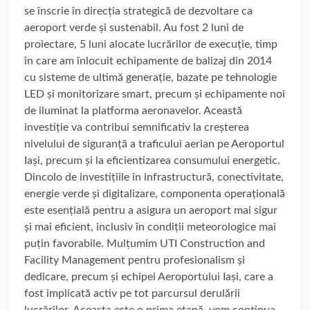
se înscrie în direcția strategică de dezvoltare ca
aeroport verde și sustenabil. Au fost 2 luni de
proiectare, 5 luni alocate lucrărilor de execuție, timp
în care am înlocuit echipamente de balizaj din 2014
cu sisteme de ultimă generație, bazate pe tehnologie
LED și monitorizare smart, precum și echipamente noi
de iluminat la platforma aeronavelor. Această
investiție va contribui semnificativ la creșterea
nivelului de siguranță a traficului aerian pe Aeroportul
Iași, precum și la eficientizarea consumului energetic.
Dincolo de investițiile în infrastructură, conectivitate,
energie verde și digitalizare, componenta operațională
este esențială pentru a asigura un aeroport mai sigur
și mai eficient, inclusiv în condiții meteorologice mai
puțin favorabile. Mulțumim UTI Construction and
Facility Management pentru profesionalism și
dedicare, precum și echipei Aeroportului Iași, care a
fost implicată activ pe tot parcursul derulării
lucrărilor. Aceasta este o prima etapă, vom continua