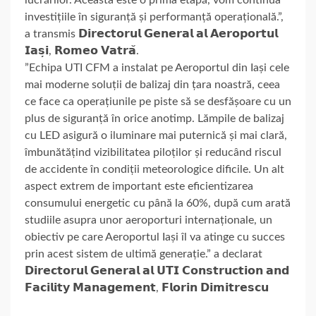
investițiile în siguranță și performanță operațională.”,
a transmis 𝗗𝗶𝗿𝗲𝗰𝘁𝗼𝗿𝘂𝗹 𝗚𝗲𝗻𝗲𝗿𝗮𝗹 𝗮𝗹 𝗔𝗲𝗿𝗼𝗽𝗼𝗿𝘁𝘂𝗹
𝗜𝗮𝘀̦𝗶, 𝗥𝗼𝗺𝗲𝗼 𝗩𝗮𝘁𝗿𝗮̆.
”Echipa UTI CFM a instalat pe Aeroportul din Iași cele
mai moderne soluții de balizaj din țara noastră, ceea
ce face ca operațiunile pe piste să se desfășoare cu un
plus de siguranță în orice anotimp. Lămpile de balizaj
cu LED asigură o iluminare mai puternică și mai clară,
îmbunătățind vizibilitatea piloților și reducând riscul
de accidente în condiții meteorologice dificile. Un alt
aspect extrem de important este eficientizarea
consumului energetic cu până la 60%, după cum arată
studiile asupra unor aeroporturi internaționale, un
obiectiv pe care Aeroportul Iași îl va atinge cu succes
prin acest sistem de ultimă generație.” a declarat
𝗗𝗶𝗿𝗲𝗰𝘁𝗼𝗿𝘂𝗹 𝗚𝗲𝗻𝗲𝗿𝗮𝗹 𝗮𝗹 𝗨𝗧𝗜 𝗖𝗼𝗻𝘀𝘁𝗿𝘂𝗰𝘁𝗶𝗼𝗻 𝗮𝗻𝗱
𝗙𝗮𝗰𝗶𝗹𝗶𝘁𝘆 𝗠𝗮𝗻𝗮𝗴𝗲𝗺𝗲𝗻𝘁, 𝗙𝗹𝗼𝗿𝗶𝗻 𝗗𝗶𝗺𝗶𝘁𝗿𝗲𝘀𝗰𝘂