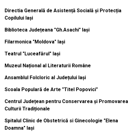
Directia Generală de Asistență Socială și Protecția
Copilului Iași
Biblioteca Județeana "Gh.Asachi" Iași
Filarmonica "Moldova" Iași
Teatrul "Luceafărul" Iași
Muzeul Național al Literaturii Române
Ansamblul Folcloric al Județului Iași
Scoala Populară de Arte "Titel Popovici"
Centrul Județean pentru Conservarea și Promovarea
Culturii Tradiționale
Spitalul Clinic de Obstetrică si Ginecologie "Elena
Doamna" Iași