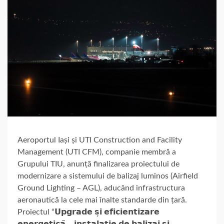
Aeroportul Iași și UTI Construction and Facility
Management (UTI CFM), companie membră a
Grupului TIU, anunță finalizarea proiectului de
modernizare a sistemului de balizaj luminos (Airfield
Ground Lighting – AGL), aducând infrastructura
aeronautică la cele mai înalte standarde din țară.
Proiectul “𝗨𝗽𝗴𝗿𝗮𝗱𝗲 𝘀̦𝗶 𝗲𝗳𝗶𝗰𝗶𝗲𝗻𝘁𝗶𝘇𝗮𝗿𝗲
𝗲𝗻𝗲𝗿𝗴𝗲𝘁𝗶𝗰𝗮̆ – 𝗶𝗻𝘀𝘁𝗮𝗹𝗮𝘁̦𝗶𝗲 𝗱𝗲 𝗯𝗮𝗹𝗶𝘇𝗮𝗷 𝘀̦𝗶