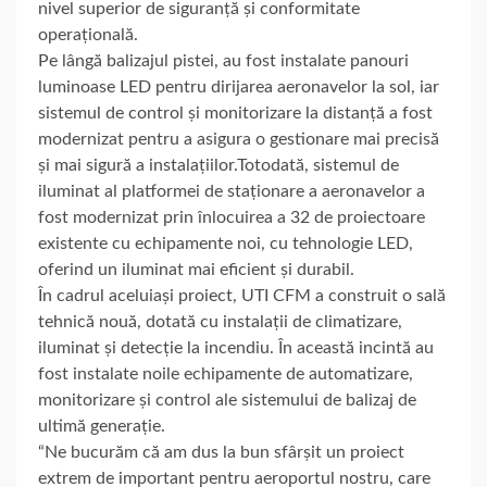
nivel superior de siguranță și conformitate
operațională.
Pe lângă balizajul pistei, au fost instalate panouri
luminoase LED pentru dirijarea aeronavelor la sol, iar
sistemul de control și monitorizare la distanță a fost
modernizat pentru a asigura o gestionare mai precisă
și mai sigură a instalațiilor.Totodată, sistemul de
iluminat al platformei de staționare a aeronavelor a
fost modernizat prin înlocuirea a 32 de proiectoare
existente cu echipamente noi, cu tehnologie LED,
oferind un iluminat mai eficient și durabil.
În cadrul aceluiași proiect, UTI CFM a construit o sală
tehnică nouă, dotată cu instalații de climatizare,
iluminat și detecție la incendiu. În această incintă au
fost instalate noile echipamente de automatizare,
monitorizare și control ale sistemului de balizaj de
ultimă generație.
“Ne bucurăm că am dus la bun sfârșit un proiect
extrem de important pentru aeroportul nostru, care