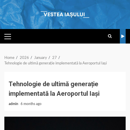
Skip
to
content
PRIMARY
MENU
Home
2026
January
27
Tehnologie de ultimă generație implementată la Aeroportul Iași
Tehnologie de ultimă generație
implementată la Aeroportul Iași
admin
6 months ago