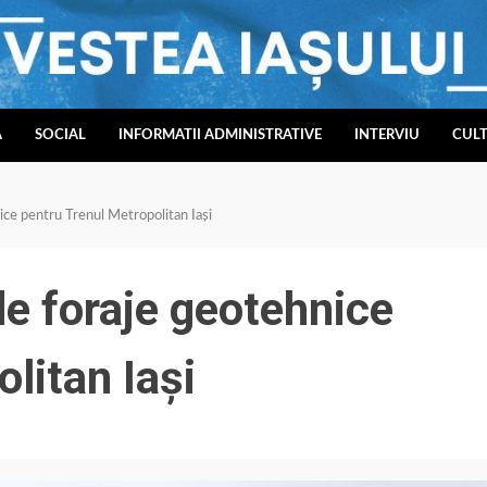
A
SOCIAL
INFORMATII ADMINISTRATIVE
INTERVIU
CUL
ice pentru Trenul Metropolitan Iași
e foraje geotehnice
litan Iași