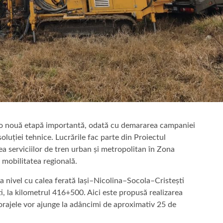
tr-o nouă etapă importantă, odată cu demararea campaniei
luției tehnice. Lucrările fac parte din Proiectul
ea serviciilor de tren urban și metropolitan în Zona
u mobilitatea regională.
la nivel cu calea ferată Iași–Nicolina–Socola–Cristești
, la kilometrul 416+500. Aici este propusă realizarea
orajele vor ajunge la adâncimi de aproximativ 25 de