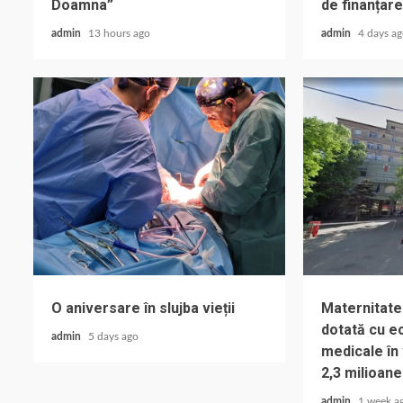
Doamna”
de finanțare
admin
13 hours ago
admin
4 days a
O aniversare în slujba vieții
Maternitate
dotată cu e
admin
5 days ago
medicale în
2,3 milioane
admin
1 week a