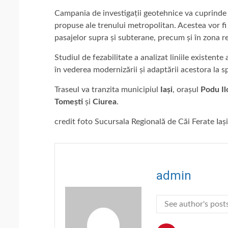
Campania de investigații geotehnice va cuprinde 
propuse ale trenului metropolitan. Acestea vor fi 
pasajelor supra și subterane, precum și în zona r
Studiul de fezabilitate a analizat liniile existente
în vederea modernizării și adaptării acestora la s
Traseul va tranzita municipiul
Iași
, orașul
Podu Il
Tomești
și
Ciurea
.
credit foto Sucursala Regională de Căi Ferate Iași
admin
See author's post