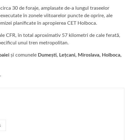
circa 30 de foraje, amplasate de-a lungul traseelor
executate în zonele viitoarelor puncte de oprire, ale
emizei planificate în apropierea CET Holboca.
 ale CFR, în total aproximativ 57 kilometri de cale ferată,
pecificul unui tren metropolitan.
oaiei
și comunele
Dumești, Lețcani, Miroslava, Holboca,
.
s