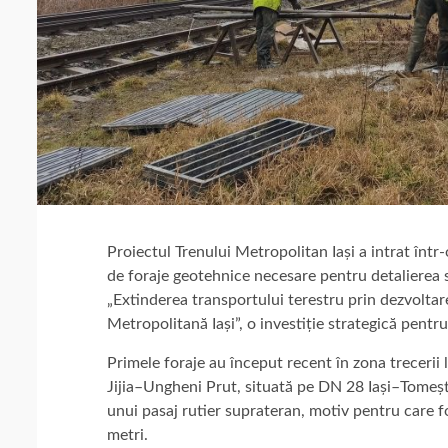
Proiectul Trenului Metropolitan Iași a intrat în
de foraje geotehnice necesare pentru detalierea so
„Extinderea transportului terestru prin dezvoltar
Metropolitană Iași”, o investiție strategică pentr
Primele foraje au început recent în zona trecerii 
Jijia–Ungheni Prut, situată pe DN 28 Iași–Tomești
unui pasaj rutier suprateran, motiv pentru care f
metri.