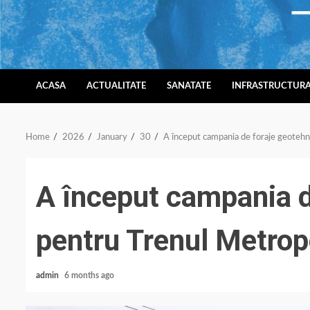
Skip
to
content
ACASA
ACTUALITATE
SANATATE
INFRASTRUCTUR
Home
2026
January
30
A început campania de foraje geotehn
A început campania d
pentru Trenul Metropo
admin
6 months ago