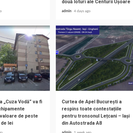
două loturi ale Centurii Ușoare
go
admin
4 days ago
a „Cuza Vodă” va fi
Curtea de Apel București a
chipamente
respins toate contestațiile
 valoare de peste
pentru tronsonul Lețcani – Iași
 de lei
din Autostrada A8
go
admin
1 week ago