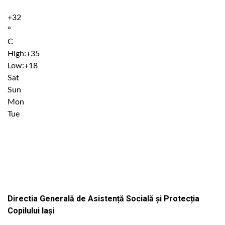
+
32
°
C
High:
+
35
Low:
+
18
Sat
Sun
Mon
Tue
Institutiile subordonate
Directia Generală de Asistență Socială și Protecția
Copilului Iași