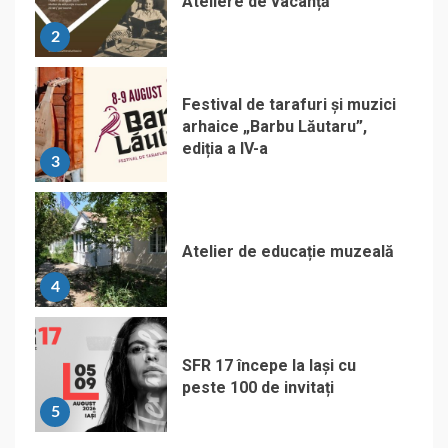
Ateliere de vacanță
2
Festival de tarafuri și muzici
arhaice „Barbu Lăutaru”,
ediția a IV-a
3
Atelier de educație muzeală
4
SFR 17 începe la Iași cu
peste 100 de invitați
5