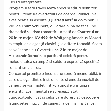
lucrări interpretate.
Programul serii traversează epoci și stiluri definitorii
pentru literatura cvartetului de coarde. Publicul va
avea ocazia să asculte
„Quartettsatz” în do minor, D
703
de
Franz Schubert
, o lucrare plină de tensiune
dramatică și lirism romantic, urmată de
Cvartetul nr.
20 în re major, KV 499
de
Wolfgang Amadeus Mozart
,
exemplu de eleganță clasică și claritate formală. Seara
se va încheia cu
Cvartetul nr. 2 în re major
de
Aleksandr Borodin
, o partitură celebră pentru
melodicitatea sa amplă și căldura expresivă specifică
romantismului rus.
Concertul promite o incursiune sonoră memorabilă, în
care dialogul dintre instrumente și emoția muzicii de
cameră se vor împleti într-o atmosferă intimă și
elegantă. Evenimentul se adresează atât
cunoscătorilor, cât și celor care doresc să descopere
frumusețea muzicii de cameră la cel mai înalt nivel.