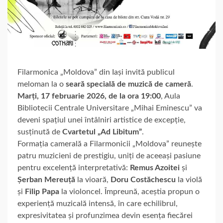
Filarmonica „Moldova” din Iași invită publicul
meloman la o
seară specială de muzică de cameră
.
Marți, 17 februarie 2026, de la ora 19:00
, Aula
Bibliotecii Centrale Universitare „Mihai Eminescu” va
deveni spațiul unei întâlniri artistice de excepție,
susținută de
Cvartetul „Ad Libitum”
.
Formația camerală a Filarmonicii „Moldova” reunește
patru muzicieni de prestigiu, uniți de aceeași pasiune
pentru excelență interpretativă:
Remus Azoitei
și
Șerban Mereuță
la vioară,
Doru Costăchescu
la violă
și
Filip Papa
la violoncel. Împreună, aceștia propun o
experiență muzicală intensă, în care echilibrul,
expresivitatea și profunzimea devin esența fiecărei