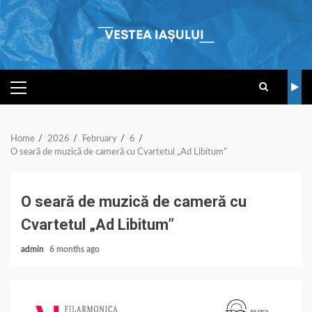
Skip
to
content
PRIMARY
MENU
Home
2026
February
6
O seară de muzică de cameră cu Cvartetul „Ad Libitum”
O seară de muzică de cameră cu
Cvartetul „Ad Libitum”
admin
6 months ago