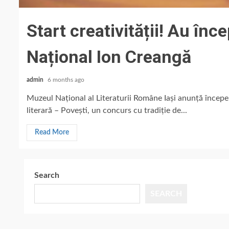
Start creativității! Au înc
Național Ion Creangă
admin
6 months ago
Muzeul Național al Literaturii Române Iași anunță începer
literară – Povești, un concurs cu tradiție de...
Read More
Search
SEARCH