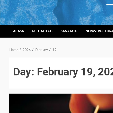
Skip
to
content
ACASA
ACTUALITATE
SANATATE
INFRASTRUCTUR
Home
2026
February
19
Day:
February 19, 20