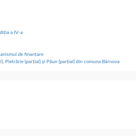
diția a IV-a
canismul de finanțare
), Pietrărie (parțial) și Păun (parțial) din comuna Bârnova