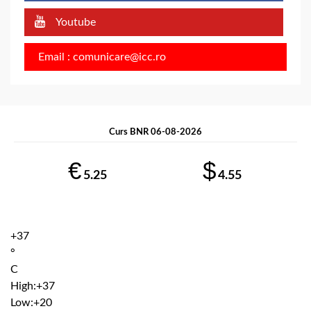
Youtube
Email : comunicare@icc.ro
Curs BNR 06-08-2026
€
$
5.25
4.55
+
37
°
C
High:
+
37
Low:
+
20