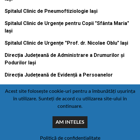
Spitalul Clinic de Pneumoftiziologie Iași
Spitalul Clinic de Urgențe pentru Copii "Sfânta Maria"
Iași
Spitalul Clinic de Urgențe "Prof. dr. Nicolae Oblu" Iași
Direcția Județeană de Administrare a Drumurilor și
Podurilor Iași
Direcția Județeană de Evidență a Persoanelor
Acest site folosește cookie-uri pentru a îmbunătăți ușurința
în utilizare. Sunteți de acord cu utilizarea site-ului în
Contact
Politică de confidențialitate
continuare.
Email
Facebook
Youtube
:
AM INTELES
comunicare@icc.ro
© Toate drepturile rezervate Consiliul judetean iasi
concept :
piatadesiteuri.ro
Politică de confidențialitate