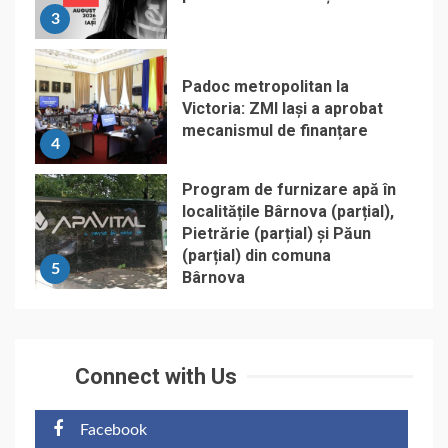
3
Padoc metropolitan la
Victoria: ZMI Iași a aprobat
mecanismul de finanțare
4
Program de furnizare apă în
localitățile Bârnova (parțial),
Pietrărie (parțial) și Păun
(parțial) din comuna
5
Bârnova
Connect with Us
Facebook