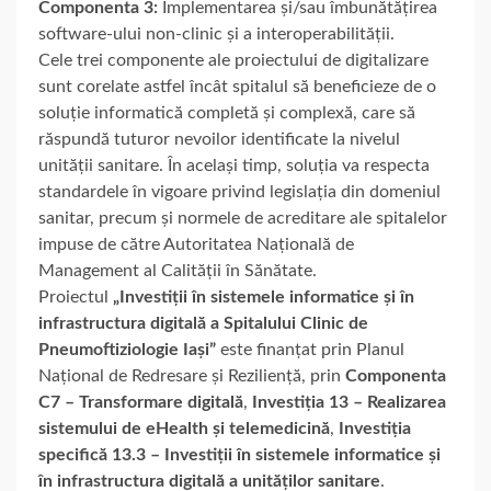
Componenta 3:
Implementarea și/sau îmbunătățirea
software-ului non-clinic și a interoperabilității.
Cele trei componente ale proiectului de digitalizare
sunt corelate astfel încât spitalul să beneficieze de o
soluție informatică completă și complexă, care să
răspundă tuturor nevoilor identificate la nivelul
unității sanitare. În același timp, soluția va respecta
standardele în vigoare privind legislația din domeniul
sanitar, precum și normele de acreditare ale spitalelor
impuse de către Autoritatea Națională de
Management al Calității în Sănătate.
Proiectul
„Investiții în sistemele informatice și în
infrastructura digitală a Spitalului Clinic de
Pneumoftiziologie Iași”
este finanțat prin Planul
Național de Redresare și Reziliență, prin
Componenta
C7 – Transformare digitală
,
Investiția 13 – Realizarea
sistemului de eHealth și telemedicină
,
Investiția
specifică 13.3 – Investiții în sistemele informatice și
în infrastructura digitală a unităților sanitare
.