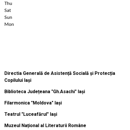
Thu
Sat
Sun
Mon
Institutiile subordonate
Directia Generală de Asistență Socială și Protecția
Copilului Iași
Biblioteca Județeana "Gh.Asachi" Iași
Filarmonica "Moldova" Iași
Teatrul "Luceafărul" Iași
Muzeul Național al Literaturii Române