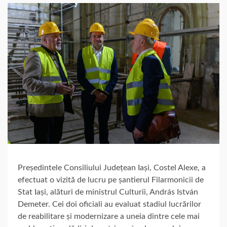
Președintele Consiliului Județean Iași, Costel Alexe, a
efectuat o vizită de lucru pe șantierul Filarmonicii de
Stat Iași, alături de ministrul Culturii, András István
Demeter. Cei doi oficiali au evaluat stadiul lucrărilor
de reabilitare și modernizare a uneia dintre cele mai