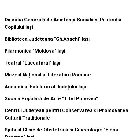
Institutiile subordonate
Directia Generală de Asistență Socială și Protecția
Copilului Iași
Biblioteca Județeana "Gh.Asachi" Iași
Filarmonica "Moldova" Iași
Teatrul "Luceafărul" Iași
Muzeul Național al Literaturii Române
Ansamblul Folcloric al Județului Iași
Scoala Populară de Arte "Titel Popovici"
Centrul Județean pentru Conservarea și Promovarea
Culturii Tradiționale
Spitalul Clinic de Obstetrică si Ginecologie "Elena