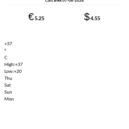
Curs BNR 07-08-2026
€
$
5.25
4.55
+
37
°
C
High:
+
37
Low:
+
20
Thu
Sat
Sun
Mon