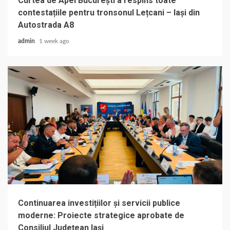
Curtea de Apel București a respins toate
contestațiile pentru tronsonul Lețcani – Iași din
Autostrada A8
admin
1 week ago
Continuarea investițiilor și servicii publice
moderne: Proiecte strategice aprobate de
Consiliul Județean Iași