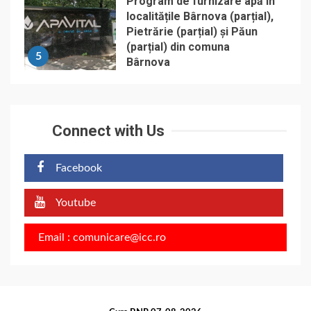
Program de furnizare apă în
localitățile Bârnova (parțial),
Pietrărie (parțial) și Păun
(parțial) din comuna
5
Bârnova
Connect with Us
Facebook
Youtube
Email : comunicare@icc.ro