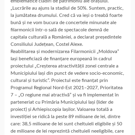
emblematice clădiri de patrimoniu ale orașului.
„Lucrările au ajuns la stadiul de 50%. Suntem, practic,
la jumătatea drumului. Cred că va ieși o treabă foarte
bună și ne vom bucura de concertele minunate ale
filarmonicii într-o sală de spectacole demnă de
capitala culturală a României, a declarat președintele
Consiliului Județean, Costel Alexe.
Reabilitarea și modernizarea Filarmonicii „Moldova”
Iași beneficiază de finanțare europeană în cadrul
proiectului „Creșterea atractivității zonei centrale a
Municipiului Iași din punct de vedere socio-economic,
cultural și turistic”. Proiectul este finanțat prin
Programul Regional Nord-Est 2021–2027, Prioritatea
7 – „O regiune mai atractivă” și va fi implementat în
parteneriat cu Primăria Municipiului Iași (lider de
proiect) și Arhiepiscopia Iașilor. Valoarea totală a
investiției se ridică la peste 89 milioane de lei, dintre
care: 38,5 milioane de lei sunt cheltuieli eligibile și 50
de milioane de lei reprezintă cheltuieli neeligibile, care