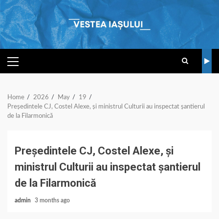
Skip
to
content
PRIMARY
MENU
Home
2026
May
19
Președintele CJ, Costel Alexe, și ministrul Culturii au inspectat șantierul
de la Filarmonică
Președintele CJ, Costel Alexe, și
ministrul Culturii au inspectat șantierul
de la Filarmonică
admin
3 months ago