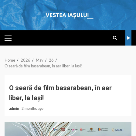
Skip
to
content
PRIMARY
MENU
Home
2026
May
26
O seară de film basarabean, în aer liber, la Iași!
O seară de film basarabean, în aer
liber, la Iași!
admin
2 months ago