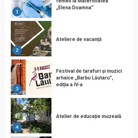
femeii la Maternitatea
„Elena Doamna”
1
Ateliere de vacanță
2
Festival de tarafuri și muzici
arhaice „Barbu Lăutaru”,
ediția a IV-a
3
Atelier de educație muzeală
4