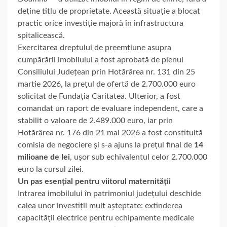
deține titlu de proprietate. Această situație a blocat
practic orice investiție majoră în infrastructura
spitalicească.
Exercitarea dreptului de preemțiune asupra
cumpărării imobilului a fost aprobată de plenul
Consiliului Județean prin Hotărârea nr. 131 din 25
martie 2026, la prețul de ofertă de 2.700.000 euro
solicitat de Fundația Caritatea. Ulterior, a fost
comandat un raport de evaluare independent, care a
stabilit o valoare de 2.489.000 euro, iar prin
Hotărârea nr. 176 din 21 mai 2026 a fost constituită
comisia de negociere și s-a ajuns la prețul final de
14
milioane de lei
, ușor sub echivalentul celor 2.700.000
euro la cursul zilei.
Un pas esențial pentru viitorul maternității
Intrarea imobilului în patrimoniul județului deschide
calea unor investiții mult așteptate: extinderea
capacității electrice pentru echipamente medicale