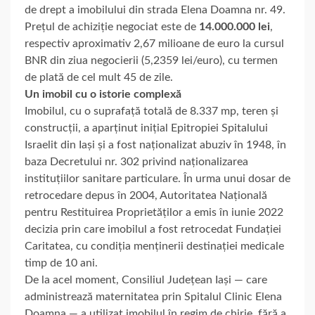
de drept a imobilului din strada Elena Doamna nr. 49.
Prețul de achiziție negociat este de
14.000.000 lei
,
respectiv aproximativ 2,67 milioane de euro la cursul
BNR din ziua negocierii (5,2359 lei/euro), cu termen
de plată de cel mult 45 de zile.
Un imobil cu o istorie complexă
Imobilul, cu o suprafață totală de 8.337 mp, teren și
construcții, a aparținut inițial Epitropiei Spitalului
Israelit din Iași și a fost naționalizat abuziv în 1948, în
baza Decretului nr. 302 privind naționalizarea
instituțiilor sanitare particulare. În urma unui dosar de
retrocedare depus în 2004, Autoritatea Națională
pentru Restituirea Proprietăților a emis în iunie 2022
decizia prin care imobilul a fost retrocedat Fundației
Caritatea, cu condiția menținerii destinației medicale
timp de 10 ani.
De la acel moment, Consiliul Județean Iași — care
administrează maternitatea prin Spitalul Clinic Elena
Doamna — a utilizat imobilul în regim de chirie, fără a