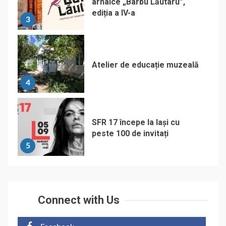
arhaice „Barbu Lăutaru”,
ediția a IV-a
3
Atelier de educație muzeală
4
SFR 17 începe la Iași cu
peste 100 de invitați
5
Connect with Us