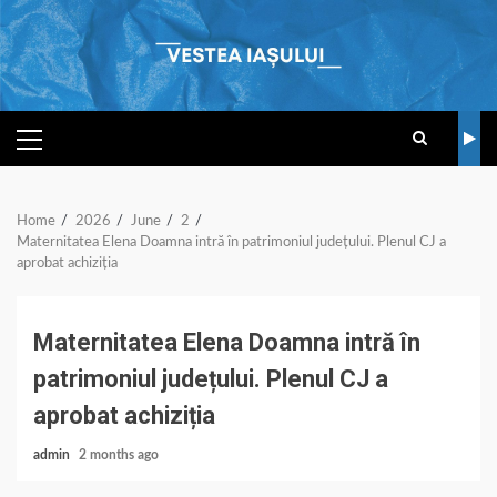
Skip
to
content
PRIMARY
MENU
Home
2026
June
2
Maternitatea Elena Doamna intră în patrimoniul județului. Plenul CJ a
aprobat achiziția
Maternitatea Elena Doamna intră în
patrimoniul județului. Plenul CJ a
aprobat achiziția
admin
2 months ago