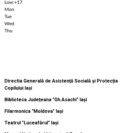
Low:
+
17
Mon
Tue
Wed
Thu
Institutiile subordonate
Directia Generală de Asistență Socială și Protecția
Copilului Iași
Biblioteca Județeana "Gh.Asachi" Iași
Filarmonica "Moldova" Iași
Teatrul "Luceafărul" Iași