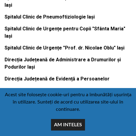
Iași
Spitalul Clinic de Pneumoftiziologie Iași
Spitalul Clinic de Urgențe pentru Copii "Sfânta Maria"
Iași
Spitalul Clinic de Urgențe "Prof. dr. Nicolae Oblu" Iași
Direcția Județeană de Administrare a Drumurilor și
Podurilor Iași
Direcția Județeană de Evidență a Persoanelor
Acest site folosește cookie-uri pentru a îmbunătăți ușurința
în utilizare. Sunteți de acord cu utilizarea site-ului în
Contact
Politică de confidențialitate
continuare.
Email
Facebook
Youtube
:
AM INTELES
comunicare@icc.ro
© Toate drepturile rezervate Consiliul judetean iasi