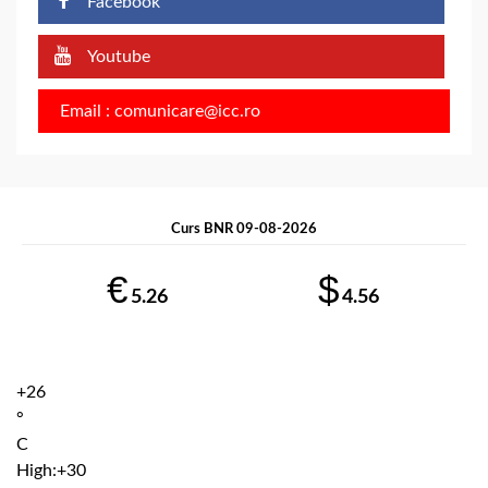
Facebook
Youtube
Email : comunicare@icc.ro
Curs BNR 09-08-2026
€
$
5.26
4.56
+
26
°
C
High:
+
30