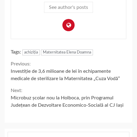
See author's posts
Tags:
achiziția
Maternitatea Elena Doamna
Continue
Previous:
Investiție de 3,6 milioane de lei în echipamente
Reading
medicale de sterilizare la Maternitatea „Cuza Vodă”
Next:
Microbuz școlar nou la Holboca, prin Programul
Județean de Dezvoltare Economico-Socială al CJ Iași