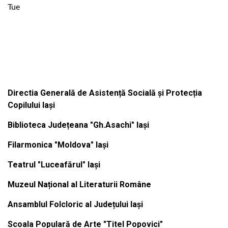
Tue
Institutiile subordonate
Directia Generală de Asistență Socială și Protecția
Copilului Iași
Biblioteca Județeana "Gh.Asachi" Iași
Filarmonica "Moldova" Iași
Teatrul "Luceafărul" Iași
Muzeul Național al Literaturii Române
Ansamblul Folcloric al Județului Iași
Scoala Populară de Arte "Titel Popovici"