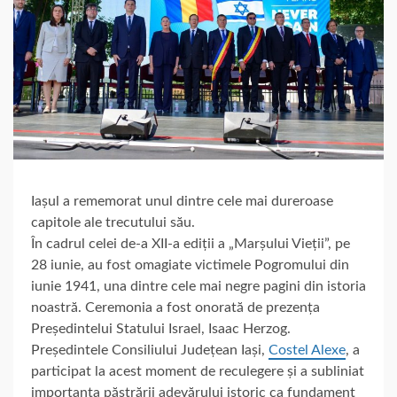
Iașul a rememorat unul dintre cele mai dureroase
capitole ale trecutului său.
În cadrul celei de-a XII-a ediții a „Marșului Vieții”, pe
28 iunie, au fost omagiate victimele Pogromului din
iunie 1941, una dintre cele mai negre pagini din istoria
noastră. Ceremonia a fost onorată de prezența
Președintelui Statului Israel, Isaac Herzog.
Președintele Consiliului Județean Iași,
Costel Alexe
, a
participat la acest moment de reculegere și a subliniat
importanța păstrării adevărului istoric ca fundament