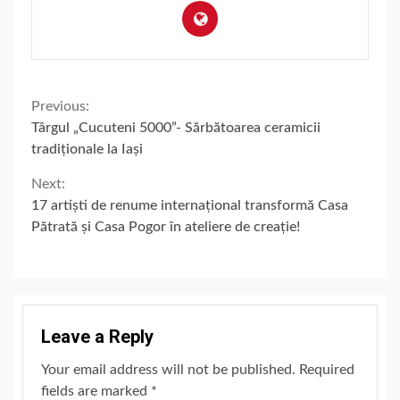
Continue
Previous:
Târgul „Cucuteni 5000”- Sărbătoarea ceramicii
Reading
tradiționale la Iași
Next:
17 artiști de renume internațional transformă Casa
Pătrată și Casa Pogor în ateliere de creație!
Leave a Reply
Your email address will not be published.
Required
fields are marked
*