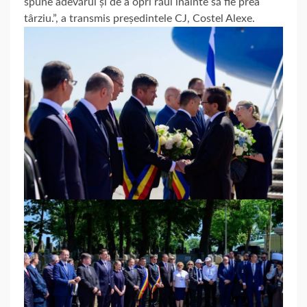
spune adevărul și de a opri răul înainte să fie prea
târziu.”, a transmis președintele CJ, Costel Alexe.