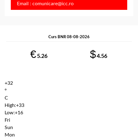
Email : comunicare@icc.ro
Curs BNR 08-08-2026
€
$
5.26
4.56
+
32
°
C
High:
+
33
Low:
+
16
Fri
Sun
Mon