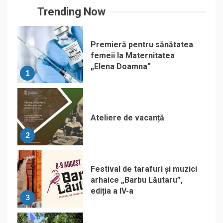
Trending Now
Premieră pentru sănătatea
femeii la Maternitatea
„Elena Doamna”
1
Ateliere de vacanță
2
Festival de tarafuri și muzici
arhaice „Barbu Lăutaru”,
ediția a IV-a
3