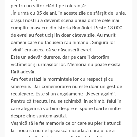
pentru un viitor clădit pe toleranță:
„În urmă cu 85 de ani, în aceste zile de sfârșit de iunie,
orașul nostru a devenit scena unuia dintre cele mai
cumplite masacre din istoria României. Peste 13.000
de evrei au fost uciși în doar câteva zile. Au murit
oameni care nu făcuseră rău nimănui. Singura lor
“vină” era aceea că se născuseră evrei.
Este un adevăr dureros, dar pe care îl datorăm
victimelor și urmașilor lor. Memoria nu poate exista
fără adevăr.
Am fost astăzi la mormintele lor cu respect și cu
smerenie. Dar comemorarea nu este doar un gest de
reculegere. Este și un angajament: ,,Never again!”.
Pentru că trecutul nu se schimbă, în schimb, felul în
care alegem să vorbim despre el spune foarte multe
despre cine suntem astăzi.
Veșnică să le fie memoria celor care au pierit atunci!
Iar nouă să nu ne lipsească niciodată curajul de a