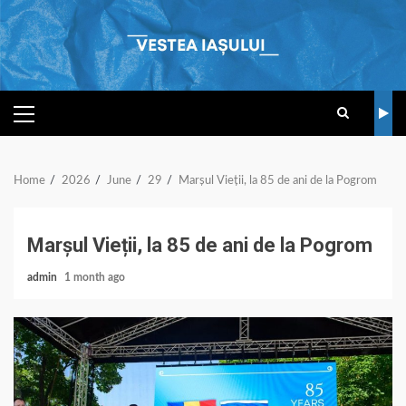
Skip
to
content
PRIMARY
MENU
Home
2026
June
29
Marșul Vieții, la 85 de ani de la Pogrom
Marșul Vieții, la 85 de ani de la Pogrom
admin
1 month ago