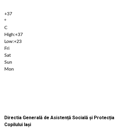
+
37
°
C
High:
+
37
Low:
+
23
Fri
Sat
Sun
Mon
Institutiile subordonate
Directia Generală de Asistență Socială și Protecția
Copilului Iași