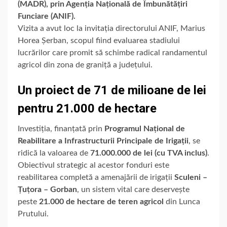
(MADR), prin Agenția Națională de Îmbunătățiri
Funciare (ANIF).
Vizita a avut loc la invitația directorului ANIF, Marius
Horea Șerban, scopul fiind evaluarea stadiului
lucrărilor care promit să schimbe radical randamentul
agricol din zona de graniță a județului.
Un proiect de 71 de milioane de lei
pentru 21.000 de hectare
Investiția, finanțată prin
Programul Național de
Reabilitare a Infrastructurii Principale de Irigații
, se
ridică la valoarea de
71.000.000 de lei (cu TVA inclus)
.
Obiectivul strategic al acestor fonduri este
reabilitarea completă a amenajării de irigații
Sculeni –
Țuțora – Gorban
, un sistem vital care deservește
peste
21.000 de hectare de teren agricol
din Lunca
Prutului.