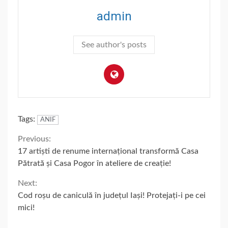
admin
See author's posts
Tags:
ANIF
Continue
Previous:
17 artiști de renume internațional transformă Casa
Reading
Pătrată și Casa Pogor în ateliere de creație!
Next:
Cod roșu de caniculă în județul Iași! Protejați-i pe cei
mici!