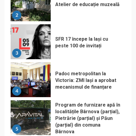
Atelier de educație muzeală
2
SFR 17 începe la Iași cu
peste 100 de invitați
3
Padoc metropolitan la
Victoria: ZMI Iași a aprobat
mecanismul de finanțare
4
Program de furnizare apă în
localitățile Bârnova (parțial),
Pietrărie (parțial) și Păun
(parțial) din comuna
5
Bârnova