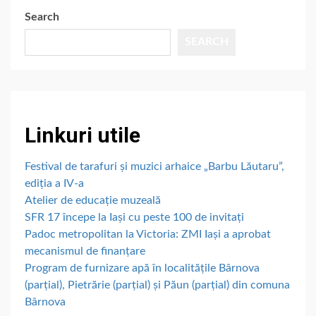
Search
SEARCH
Linkuri utile
Festival de tarafuri și muzici arhaice „Barbu Lăutaru”,
ediția a IV-a
Atelier de educație muzeală
SFR 17 începe la Iași cu peste 100 de invitați
Padoc metropolitan la Victoria: ZMI Iași a aprobat
mecanismul de finanțare
Program de furnizare apă în localitățile Bârnova
(parțial), Pietrărie (parțial) și Păun (parțial) din comuna
Bârnova