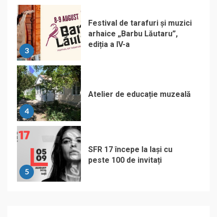
Festival de tarafuri și muzici
arhaice „Barbu Lăutaru”,
ediția a IV-a
3
Atelier de educație muzeală
4
SFR 17 începe la Iași cu
peste 100 de invitați
5