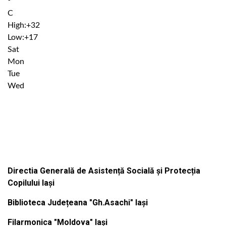
°
C
High:
+
32
Low:
+
17
Sat
Mon
Tue
Wed
Institutiile subordonate
Directia Generală de Asistență Socială și Protecția
Copilului Iași
Biblioteca Județeana "Gh.Asachi" Iași
Filarmonica "Moldova" Iași