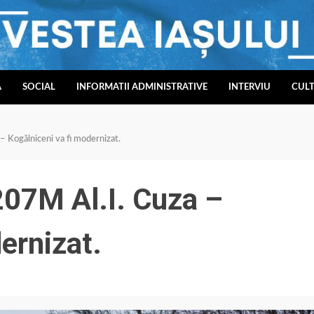
A
SOCIAL
INFORMATII ADMINISTRATIVE
INTERVIU
CUL
 Kogălniceni va fi modernizat.
207M Al.I. Cuza –
ernizat.