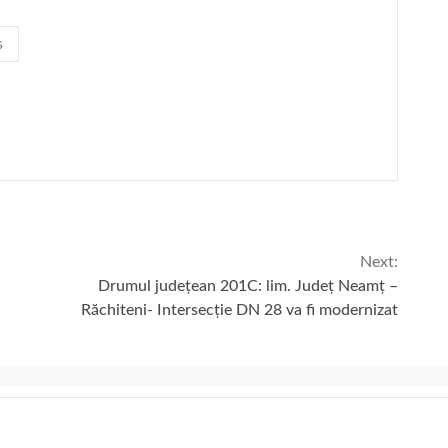
s
Next:
Drumul județean 201C: lim. Județ Neamț –
Răchiteni- Intersecție DN 28 va fi modernizat