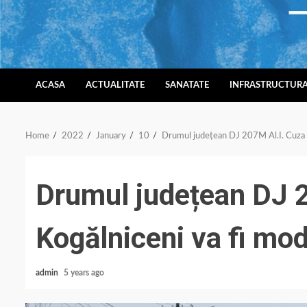
Skip
to
content
ACASA
ACTUALITATE
SANATATE
INFRASTRUCTUR
Home
2022
January
10
Drumul județean DJ 207M Al.I. Cuza –
Drumul județean DJ 
Kogălniceni va fi mod
admin
5 years ago