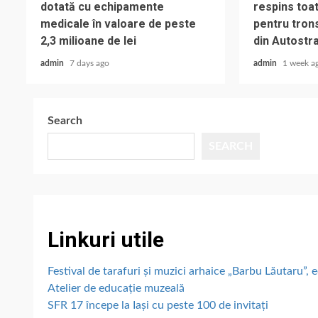
dotată cu echipamente
respins toat
medicale în valoare de peste
pentru trons
2,3 milioane de lei
din Autostr
admin
7 days ago
admin
1 week a
Search
SEARCH
Linkuri utile
Festival de tarafuri și muzici arhaice „Barbu Lăutaru”, e
Atelier de educație muzeală
SFR 17 începe la Iași cu peste 100 de invitați