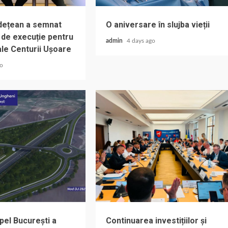
udețean a semnat
O aniversare în slujba vieții
 de execuție pentru
admin
4 days ago
ale Centurii Ușoare
go
pel București a
Continuarea investițiilor și