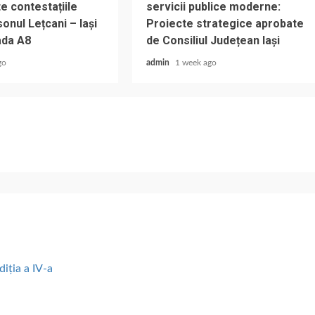
e contestațiile
servicii publice moderne:
onul Lețcani – Iași
Proiecte strategice aprobate
ada A8
de Consiliul Județean Iași
go
admin
1 week ago
diția a IV-a