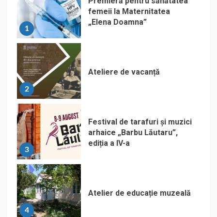
Premieră pentru sănătatea
femeii la Maternitatea
„Elena Doamna”
1
Ateliere de vacanță
2
Festival de tarafuri și muzici
arhaice „Barbu Lăutaru”,
ediția a IV-a
3
Atelier de educație muzeală
4