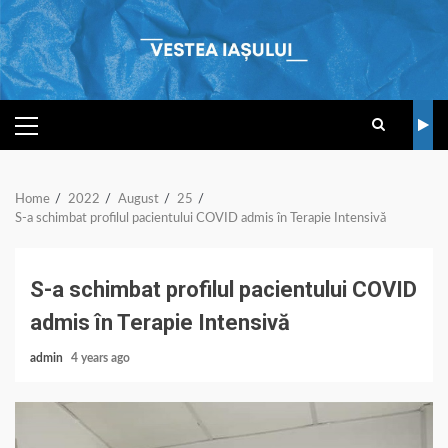
Skip
to
content
PRIMARY
MENU
Home
2022
August
25
S-a schimbat profilul pacientului COVID admis în Terapie Intensivă
S-a schimbat profilul pacientului COVID
admis în Terapie Intensivă
admin
4 years ago