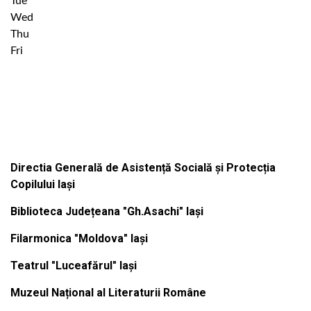
Tue
Wed
Thu
Fri
Institutiile subordonate
Directia Generală de Asistență Socială și Protecția
Copilului Iași
Biblioteca Județeana "Gh.Asachi" Iași
Filarmonica "Moldova" Iași
Teatrul "Luceafărul" Iași
Muzeul Național al Literaturii Române