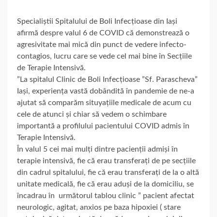
Specialiștii Spitalului de Boli Infecțioase din Iași
afirmă despre valul 6 de COVID că demonstrează o
agresivitate mai mică din punct de vedere infecto-
contagios, lucru care se vede cel mai bine în Secțiile
de Terapie Intensivă.
”La spitalul Clinic de Boli Infecțioase ”Sf. Parascheva”
Iași, experiența vastă dobândită în pandemie de ne-a
ajutat să comparăm situyațiile medicale de acum cu
cele de atunci și chiar să vedem o schimbare
importantă a profilului pacientului COVID admis în
Terapie Intensivă.
În valul 5 cei mai mulți dintre pacienții admiși în
terapie intensivă, fie că erau transferați de pe secțiile
din cadrul spitalului, fie că erau transferați de la o altă
unitate medicală, fie că erau aduși de la domiciliu, se
încadrau în următorul tablou clinic ” pacient afectat
neurologic, agitat, anxios pe baza hipoxiei ( stare