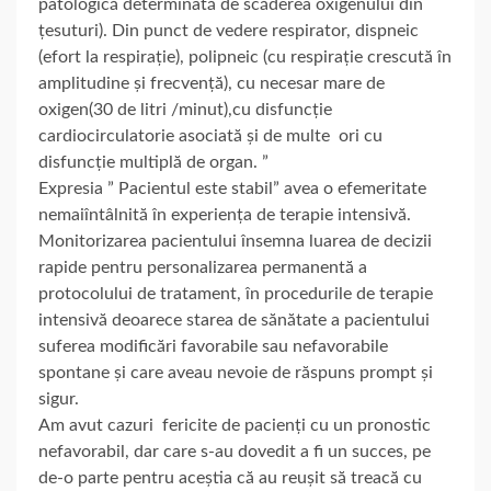
patologică determinată de scăderea oxigenului din
țesuturi). Din punct de vedere respirator, dispneic
(efort la respirație), polipneic (cu respirație crescută în
amplitudine și frecvență), cu necesar mare de
oxigen(30 de litri /minut),cu disfuncție
cardiocirculatorie asociată și de multe ori cu
disfuncție multiplă de organ. ”
Expresia ” Pacientul este stabil” avea o efemeritate
nemaiîntâlnită în experiența de terapie intensivă.
Monitorizarea pacientului însemna luarea de decizii
rapide pentru personalizarea permanentă a
protocolului de tratament, în procedurile de terapie
intensivă deoarece starea de sănătate a pacientului
suferea modificări favorabile sau nefavorabile
spontane și care aveau nevoie de răspuns prompt și
sigur.
Am avut cazuri fericite de pacienți cu un pronostic
nefavorabil, dar care s-au dovedit a fi un succes, pe
de-o parte pentru aceștia că au reușit să treacă cu