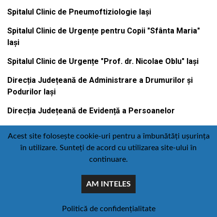
Spitalul Clinic de Pneumoftiziologie Iași
Spitalul Clinic de Urgențe pentru Copii "Sfânta Maria"
Iași
Spitalul Clinic de Urgențe "Prof. dr. Nicolae Oblu" Iași
Direcția Județeană de Administrare a Drumurilor și
Podurilor Iași
Direcția Județeană de Evidență a Persoanelor
Acest site folosește cookie-uri pentru a îmbunătăți ușurința
în utilizare. Sunteți de acord cu utilizarea site-ului în
Contact
Politică de confidențialitate
continuare.
Email
Facebook
Youtube
:
AM INTELES
comunicare@icc.ro
© Toate drepturile rezervate Consiliul judetean iasi
Politică de confidențialitate
concept :
piatadesiteuri.ro