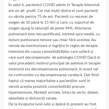
În valul 6, pacientul COVID admis în Terapie Intensivă
are un alt profil. Cei mai mulți dintre ei sunt pacienți
cu vârste pentre 75 de ani. Pacienți cu necesar de
oxigen de 10 până la 15 litri și care, cu suportul de
oxigen ajung la saturații de peste 94%. Afectarea
pulmonară este necuantificată, minimă spre medie, cu
leziuni pulmonare minore sau chiar fără acestea. Au
nevoie de monitorizare și îngrijire în regim de terapie
intensivă din cauza comorbidităților care suferă și
care sunt decompensate de patologia COVID Dacă în
valul precedent motivul principal de admisie în terapie
intensivă era decompensarea pulmonară, în acest val
ne confruntăm cu decompensarea cardiacă. Dat fiind
faptul că marea majoritatea a pacienților sunt în
vârstă aceștia prezintă comorbidități precum
hipertensiune, fibrilații artriale, infarcte vechi, diabet,
obezitate și disfuncții renale.
De la începutul lunii iulie și ăpână în prezent au fost