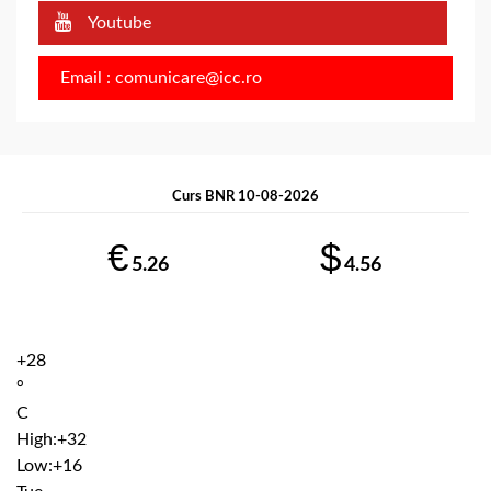
Youtube
Email : comunicare@icc.ro
Curs BNR 10-08-2026
€
$
5.26
4.56
+
28
°
C
High:
+
32
Low:
+
16