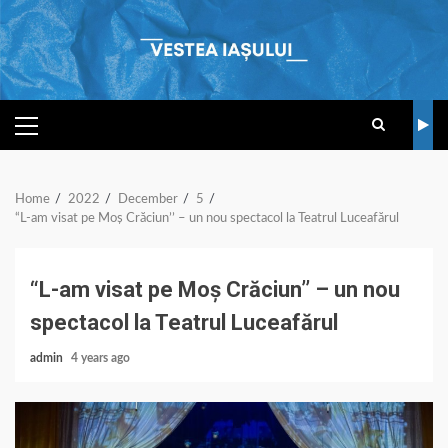
Skip
to
content
PRIMARY
MENU
Home
2022
December
5
“L-am visat pe Moș Crăciun’’ – un nou spectacol la Teatrul Luceafărul
“L-am visat pe Moș Crăciun’’ – un nou
spectacol la Teatrul Luceafărul
admin
4 years ago