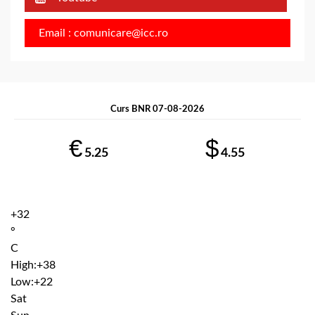
Email : comunicare@icc.ro
Curs BNR 07-08-2026
€
$
5.25
4.55
+
32
°
C
High:
+
38
Low:
+
22
Sat