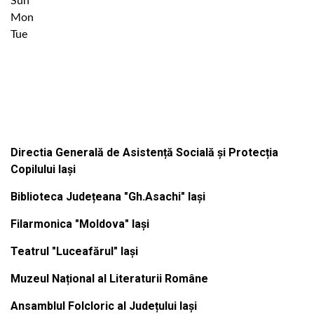
Sun
Mon
Tue
Institutiile subordonate
Directia Generală de Asistență Socială și Protecția
Copilului Iași
Biblioteca Județeana "Gh.Asachi" Iași
Filarmonica "Moldova" Iași
Teatrul "Luceafărul" Iași
Muzeul Național al Literaturii Române
Ansamblul Folcloric al Județului Iași