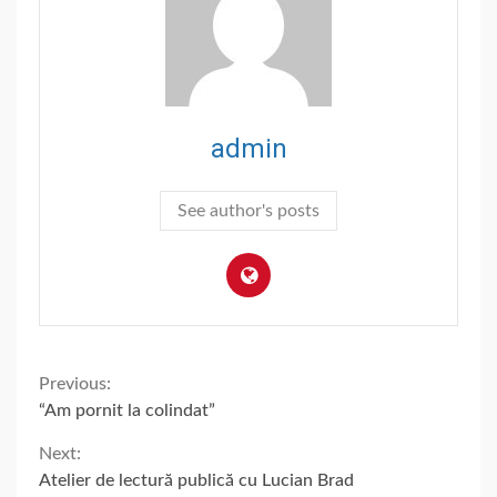
admin
See author's posts
Continue
Previous:
“Am pornit la colindat”
Reading
Next:
Atelier de lectură publică cu Lucian Brad