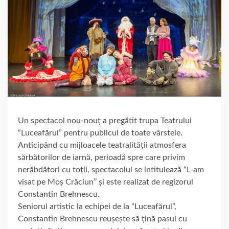
Un spectacol nou-nouț a pregătit trupa Teatrului
“Luceafărul” pentru publicul de toate vârstele.
Anticipând cu mijloacele teatralității atmosfera
sărbătorilor de iarnă, perioadă spre care privim
nerăbdători cu toții, spectacolul se intitulează “L-am
visat pe Moș Crăciun’’ și este realizat de regizorul
Constantin Brehnescu.
Seniorul artistic la echipei de la “Luceafărul”,
Constantin Brehnescu reușește să țină pasul cu