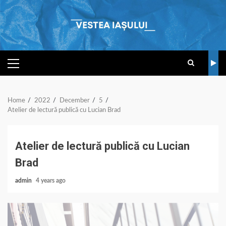
Skip
to
content
PRIMARY
MENU
Home
2022
December
5
Atelier de lectură publică cu Lucian Brad
Atelier de lectură publică cu Lucian
Brad
admin
4 years ago