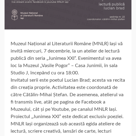
Muzeul Național al Literaturii Române (MNLR) Iași vă
invită miercuri, 7 decembrie, la un atelier de lectură
publică din seria „Junimea XXI”. Evenimentul va avea
loc la Muzeul „Vasile Pogor” – Casa Junimii, în sala
Studio J, începând cu ora 18:00.
Invitatul serii este poetul Lucian Brad; acesta va recita
din creația proprie. Activitatea este coordonată de
către Cătălin-Mihai Ștefan. De asemenea, atelierul va
fi transmis live, atât pe pagina de Facebook a
Muzeului, cât și pe Youtube, pe canalul MNLR Iași.
Proiectul „Junimea XXI” este dedicat exclusiv poeziei.
MNLR Iași organizează sub această egida ateliere de
lectură, scriere creativă, lansări de carte, lecturi