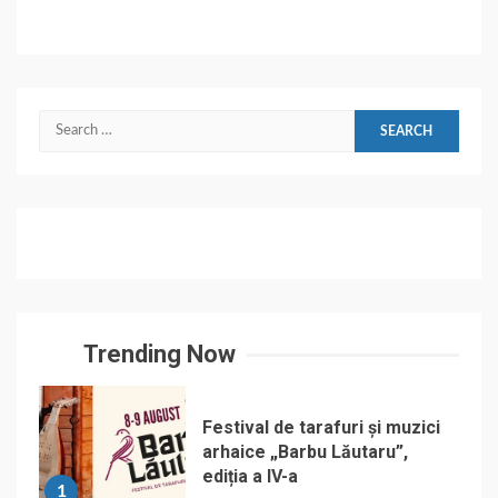
Search
for:
Trending Now
Festival de tarafuri și muzici
arhaice „Barbu Lăutaru”,
ediția a IV-a
1