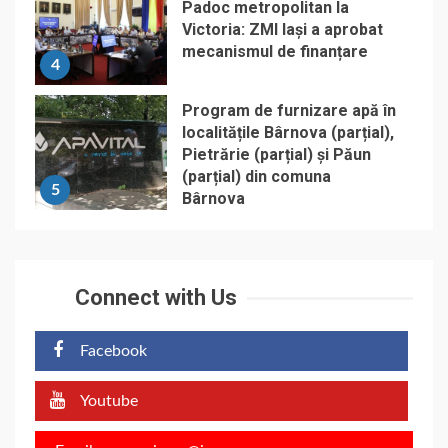
Padoc metropolitan la
Victoria: ZMI Iași a aprobat
mecanismul de finanțare
4
Program de furnizare apă în
localitățile Bârnova (parțial),
Pietrărie (parțial) și Păun
(parțial) din comuna
5
Bârnova
Connect with Us
Facebook
Youtube