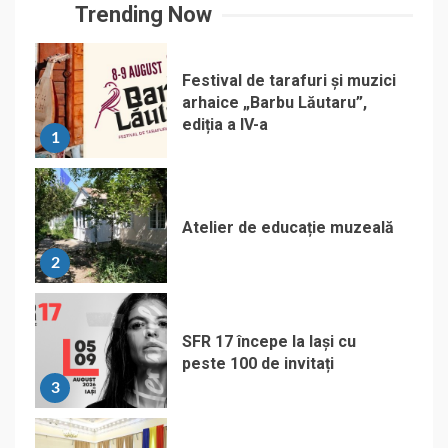
Trending Now
Festival de tarafuri și muzici
arhaice „Barbu Lăutaru”,
ediția a IV-a
1
Atelier de educație muzeală
2
SFR 17 începe la Iași cu
peste 100 de invitați
3