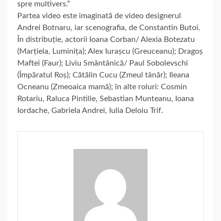
spre multivers.”
Partea video este imaginată de video designerul
Andrei Botnaru, iar scenografia, de Constantin Butoi.
În distribuție, actorii Ioana Corban/ Alexia Botezatu
(Marțiela, Luminița); Alex Iurașcu (Greuceanu); Dragoș
Maftei (Faur); Liviu Smântânică/ Paul Sobolevschi
(Împăratul Roș); Cătălin Cucu (Zmeul tânăr); Ileana
Ocneanu (Zmeoaica mamă); în alte roluri: Cosmin
Rotariu, Raluca Pintilie, Sebastian Munteanu, Ioana
Iordache, Gabriela Andrei, Iulia Deloiu Trif.