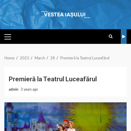
Skip
to
content
PRIMARY
MENU
Home
2023
March
28
Premieră la Teatrul Luceafărul
Premieră la Teatrul Luceafărul
admin
3 years ago