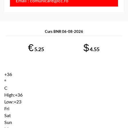
Email : comunicare@icc.ro
Curs BNR 06-08-2026
€
$
5.25
4.55
+
36
°
C
High:
+
36
Low:
+
23
Fri
Sat
Sun