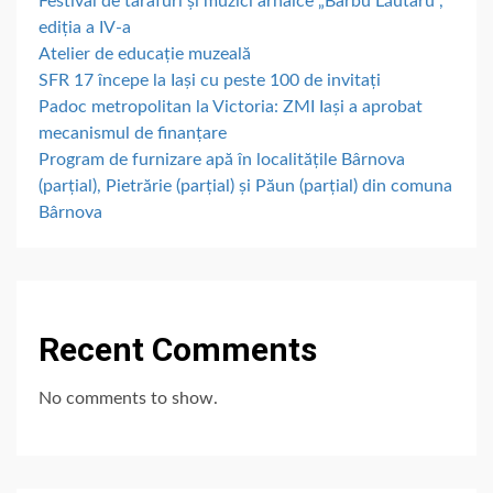
Festival de tarafuri și muzici arhaice „Barbu Lăutaru”,
ediția a IV-a
Atelier de educație muzeală
SFR 17 începe la Iași cu peste 100 de invitați
Padoc metropolitan la Victoria: ZMI Iași a aprobat
mecanismul de finanțare
Program de furnizare apă în localitățile Bârnova
(parțial), Pietrărie (parțial) și Păun (parțial) din comuna
Bârnova
Recent Comments
No comments to show.