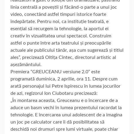
realizatori a găsit o soluție din dramatizare, păstrând
linia centrală a poveștii și făcând-o parte a unui joc
video, conectând astfel timpuri istorice foarte
îndepărtate. Pentru noi, ca instituție teatrală, e
esențial să recurgem la tehnologie, la aportul ei
creativ în vizualitatea unui spectacol. Construim
astfel o punte între arta teatrului și preocupările
actuale ale publicului tânăr, așa cum sugerează și titlul
ales”, precizează Oltița Cîntec, directorul artistic al
așezământului.
Premiera “GREUCEANU versiune 2.0” este
programată duminica, 2 aprilie, ora 11. Despre cum
arată personajul lui Petre Ispirescu în lumea jocurilor
de azi, regizorul Ion Ciubotaru precizează:
„În montarea aceasta, Greuceanu e o încercare de a
aduce un basm vechi în lumea prezentului racordat la
tehnologie. E încercarea unui adolescent de a imagina
un joc pe calculator care îi dă posibilitatea să
deschidă noi drumuri spre lumi virtuale, poate chiar