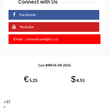
Connect with Us
Facebook
Youtube
Email : comunicare@icc.ro
Curs BNR 06-08-2026
€
$
5.25
4.55
+
37
°