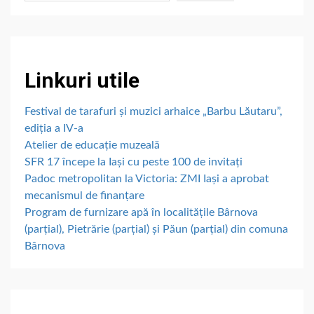
Linkuri utile
Festival de tarafuri și muzici arhaice „Barbu Lăutaru”,
ediția a IV-a
Atelier de educație muzeală
SFR 17 începe la Iași cu peste 100 de invitați
Padoc metropolitan la Victoria: ZMI Iași a aprobat
mecanismul de finanțare
Program de furnizare apă în localitățile Bârnova
(parțial), Pietrărie (parțial) și Păun (parțial) din comuna
Bârnova