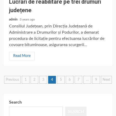
Lucrări de reabilitare pe trei drumuri
județene
admin
3 years ago
Consiliul Județean, prin Direcția Județeană de
Administrare a Drumurilor și Podurilor, a demarat
procedura de licitație pentru efectuarea lucrărilor de
covoare bituminoase, asigurarea scurgerii...
Read More
Posts
Previous
1
2
3
4
5
6
7
…
9
Next
pagination
Search
SEARCH