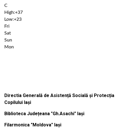
C
High:
+
37
Low:
+
23
Fri
Sat
Sun
Mon
Institutiile subordonate
Directia Generală de Asistență Socială și Protecția
Copilului Iași
Biblioteca Județeana "Gh.Asachi" Iași
Filarmonica "Moldova" Iași