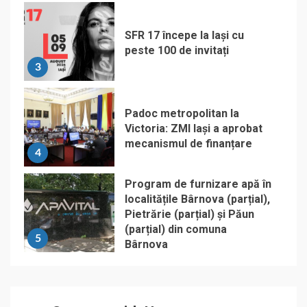
SFR 17 începe la Iași cu
peste 100 de invitați
3
Padoc metropolitan la
Victoria: ZMI Iași a aprobat
mecanismul de finanțare
4
Program de furnizare apă în
localitățile Bârnova (parțial),
Pietrărie (parțial) și Păun
(parțial) din comuna
5
Bârnova